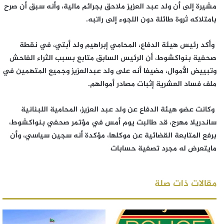
مشيرة إلى أن ولد عبد العزيز ملاحق بجرائم مالية، وأنه سبق أن صرح
بامتلاكه ثروة طائلة دون اللجوء إلى راتبه.
وأكد رئيس هيئة الدفاع، المحامي إبراهيم ولد أبتي، في نقطة
صحفية بنواكشوط، أن الرئيس السابق متابع بسبب الثراء الفاحش
وتبييض الأموال، مضيفا أنه على ولد عبدالعزيز وجميع المتهمين في
ملف فساد العشرية إثبات مصادر أموالهم.
وكانت عضو هيئة الدفاع عن ولد عبد العزيز، المحامية اللبنانية
ساندريلا مهرج، قد طالبت يوم أمس في مؤتمر صحفي بنواكشوط،
برفع المتابعة القضائية عن موكلها، مؤكدة أنه سجين سياسي، وأن
مايتعرض له مجرد تصفية حسابات
مقالات ذات صلة