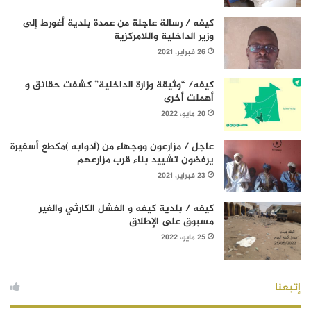
كيفه / رسالة عاجلة من عمدة بلدية أغورط إلى
وزير الداخلية واللامركزية
26 فبراير، 2021
كيفه/ “وثيقة وزارة الداخلية” كشفت حقائق و
أهملت أخرى
20 مايو، 2022
عاجل / مزارعون ووجهاء من (آدوابه )مكطع أسفيرة
يرفضون تشييد بناء قرب مزارعهم
23 فبراير، 2021
كيفه / بلدية كيفه و الفشل الكارثي والغير
مسبوق على الإطلاق
25 مايو، 2022
إتبعنا