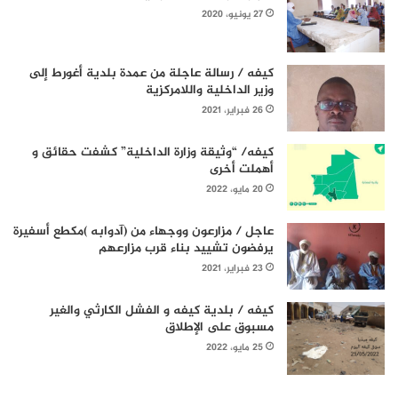
27 يونيو، 2020
كيفه / رسالة عاجلة من عمدة بلدية أغورط إلى
وزير الداخلية واللامركزية
26 فبراير، 2021
كيفه/ “وثيقة وزارة الداخلية” كشفت حقائق و
أهملت أخرى
20 مايو، 2022
عاجل / مزارعون ووجهاء من (آدوابه )مكطع أسفيرة
يرفضون تشييد بناء قرب مزارعهم
23 فبراير، 2021
كيفه / بلدية كيفه و الفشل الكارثي والغير
مسبوق على الإطلاق
25 مايو، 2022