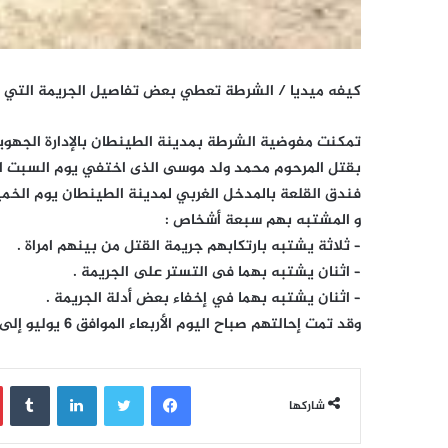
كيفه ميديا / الشرطة تعطي بعض تفاصيل الجريمة التي هز
تمكنت مفوضية الشرطة بمدينة الطينطان بالإدارة الجهوي
فندق القلعة بالمدخل الغربي لمدينة الطينطان يوم الخميس الموا
و المشتبه بهم سبعة أشخاص :
– ثلاثة يشتبه بارتكابهم جريمة القتل من بينهم امراة .
– اثنان يشتبه بهما فى التستر على الجريمة .
– اثنان يشتبه بهما في إخفاء بعض أدلة الجريمة .
وقد تمت إحالتهم صباح اليوم الأربعاء الموافق 6 يوليو إلى النيابة العامة بمحكمة ولاية الحوض الغربي .
فيسبوك
تويتر
لينكدإن
‏Tumblr
شاركها