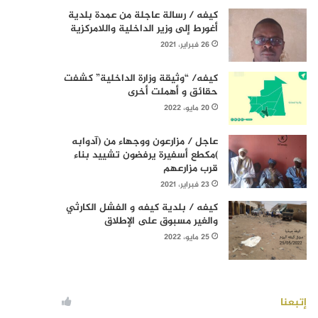
كيفه / رسالة عاجلة من عمدة بلدية
أغورط إلى وزير الداخلية واللامركزية
26 فبراير، 2021
كيفه/ “وثيقة وزارة الداخلية” كشفت
حقائق و أهملت أخرى
20 مايو، 2022
عاجل / مزارعون ووجهاء من (آدوابه
)مكطع أسفيرة يرفضون تشييد بناء
قرب مزارعهم
23 فبراير، 2021
كيفه / بلدية كيفه و الفشل الكارثي
والغير مسبوق على الإطلاق
25 مايو، 2022
إتبعنا