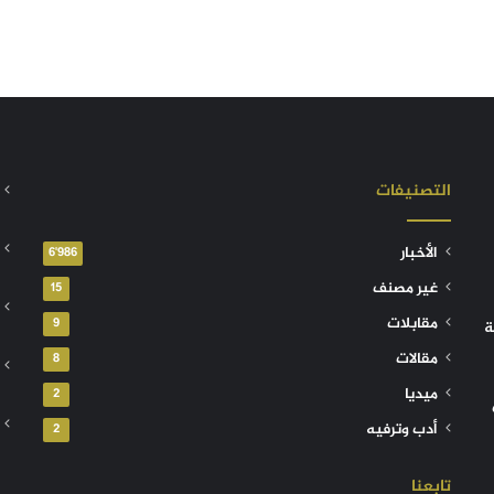
التصنيفات
الأخبار
6٬986
غير مصنف
15
مقابلات
9
ة
مقالات
8
ميديا
2
أدب وترفيه
2
تابعنا