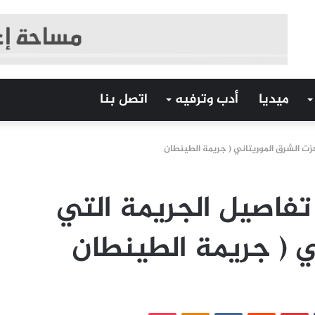
ميديا
أدب وترفيه
اتصل بنا
 الشرق الموريتاني ( جريمة الطينطان
اصيل الجريمة التي
ي ( جريمة الطينطان
‏Tumblr
بينتيريست
‏Reddit
‏VKontakte
Odnoklassniki
بوكيت