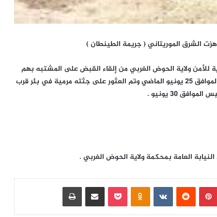
ت الشرق الموريتاني ( جريمة الطينطان )
ة للأمن ولاية الحوض الغربي من إلقاء القبض على المشتبه بهم
بقتل المرحوم محمد ولد موسى الذى اختفي يوم السبت الموافق 25 يونيو الماضي وتم العثور على جثته مرمية في بئر قرب
فق 30 يونيو .
بينتيريست
‏Reddit
‏VKontakte
Odnoklassniki
بوكيت
مشاركة عبر البريد
طباعة