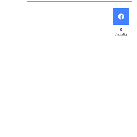
0
متابعون