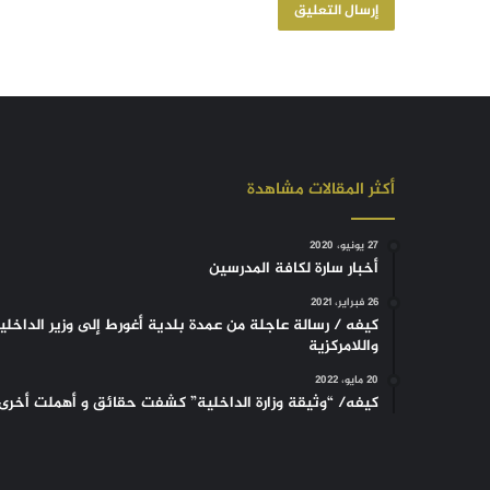
أكثر المقالات مشاهدة
27 يونيو، 2020
أخبار سارة لكافة المدرسين
26 فبراير، 2021
كيفه / رسالة عاجلة من عمدة بلدية أغورط إلى وزير الداخلي
واللامركزية
20 مايو، 2022
كيفه/ “وثيقة وزارة الداخلية” كشفت حقائق و أهملت أخرى