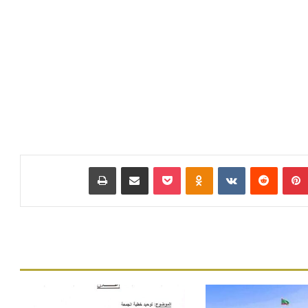
بينتيريست
‏Reddit
‏VKontakte
Odnoklassniki
بوكيت
مشاركة عبر البريد
طباعة