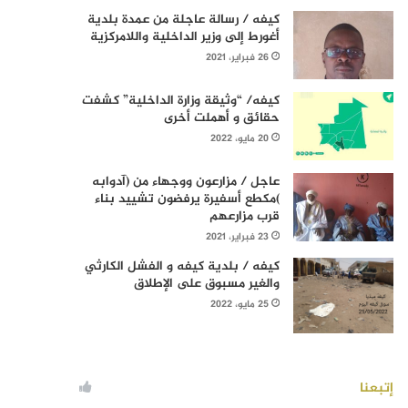
كيفه / رسالة عاجلة من عمدة بلدية
أغورط إلى وزير الداخلية واللامركزية
26 فبراير، 2021
كيفه/ “وثيقة وزارة الداخلية” كشفت
حقائق و أهملت أخرى
20 مايو، 2022
عاجل / مزارعون ووجهاء من (آدوابه
)مكطع أسفيرة يرفضون تشييد بناء
قرب مزارعهم
23 فبراير، 2021
كيفه / بلدية كيفه و الفشل الكارثي
والغير مسبوق على الإطلاق
25 مايو، 2022
إتبعنا