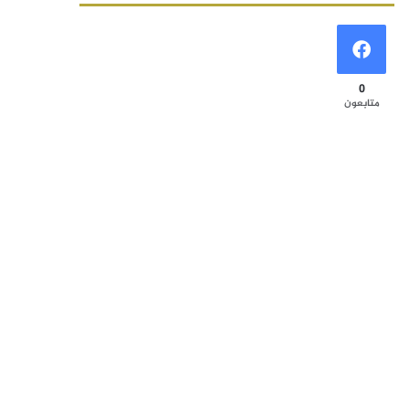
0
متابعون