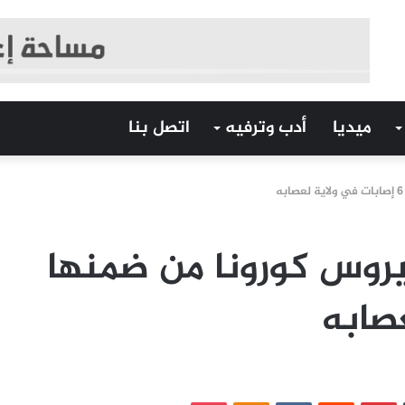
ميديا
أدب وترفيه
اتصل بنا
ابة بفيروس كورونا من ضمنها
‏Tumblr
بينتيريست
‏Reddit
‏VKontakte
Odnoklassniki
بوكيت