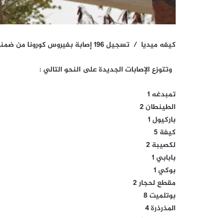
كيفه ميديا / تسجيل 196 إصابة بفيروس كورونا من ضمنها 6 إصابات في ولاية لعصابه
وتتوزع الإصابات الجديدة على النحو التالي :
تمبدغه 1
الطينطان 2
باركيول 1
كيفة 5
لكصيبة 2
بابابي 1
بوكي 1
مقطع لحجار 2
بوتلميت 8
المذرذرة 4