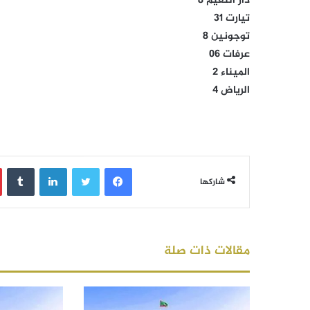
دار النعيم 8
تيارت 31
توجونين 8
عرفات 06
الميناء 2
الرياض 4
فيسبوك
تويتر
لينكدإن
‏Tumblr
شاركها
مقالات ذات صلة