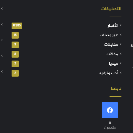
التصنيفات
الأخبار
6٬985
غير مصنف
15
مقابلات
9
ة
مقالات
8
ميديا
2
أدب وترفيه
2
تابعنا
0
متابعون