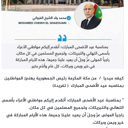
كيفه ميديا / من مكة المكرمة رئيس الجمهورية يهنئ المواطنين
بمناسبه عيد الأضحى المبارك ( تغريدة)
” بمناسبة عيد الأضحى المبارك؛ أتقدم إليكم مواطني الأعزاء بأسمى
التهاني والتبريكات، ولجميع المسلمين في كل مكان.
راجياً المولى عزّ وجلّ أن يعيد علينا جميعا، هذه الأيام المباركة في
خير ويمن وبركات.