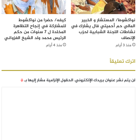
نواكشوط/ المستشار و الخبير
كيفه/ حضرا من نواكشوط
المالي حم أحميتي فال يشارك في
للمشاركة في إنجاح التظاهرة
نشاطات اللجنة الشبابية لحزب
المخلدة ل 7 سنوات من حكم
الإنصاف
الرئيس محمد ولد الشيخ الغزواني
منذ 3 أيام
منذ 4 أيام
اترك تعليقاً
لن يتم نشر عنوان بريدك الإلكتروني.
الحقول الإلزامية مشار إليها بـ
*