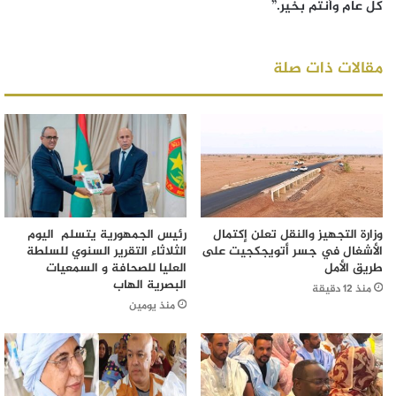
كل عام وأنتم بخير.”
مقالات ذات صلة
وزارة التجهيز والنقل تعلن إكتمال
رئيس الجمهورية يتسلم اليوم
الأشغال في جسر أتويجكجيت على
الثلاثاء التقرير السنوي للسلطة
طريق الأمل
العليا للصحافة و السمعيات
البصرية الهاب
منذ 12 دقيقة
منذ يومين