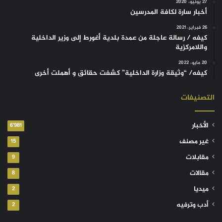
27 يونيو، 2020
أخبار سارة لكافة المدرسين
26 فبراير، 2021
كيفه / رسالة عاجلة من عمدة بلدية أغورط إلى وزير الداخلية
واللامركزية
20 مايو، 2022
كيفه/ “وثيقة وزارة الداخلية” كشفت حقائق و أهملت أخرى
التصنيفات
الأخبار
6٬981
غير مصنف
15
مقابلات
9
مقالات
8
ميديا
2
أدب وترفيه
2