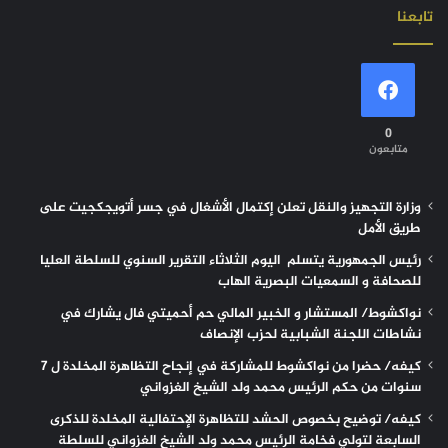
تابعنا
0
متابعون
وزارة التجهيز والنقل تعلن إكتمال الأشغال في جسر أتويجكجيت على
طريق الأمل
رئيس الجمهورية يتسلم اليوم الثلاثاء التقرير السنوي للسلطة العليا
للصحافة و السمعيات البصرية الهاب
نواكشوط/ المستشار و الخبير المالي حم أحميتي فال يشارك في
نشاطات اللجنة الشبابية لحزب الإنصاف
كيفه/ حضرا من نواكشوط للمشاركة في إنجاح التظاهرة المخلدة ل 7
سنوات من حكم الرئيس محمد ولد الشيخ الغزواني
كيفه/ توضيح بخصوص الحشد للتظاهرة الإحتفالية المخلدة للذكرى
السابعة لتولي فخامة الرئيس محمد ولد الشيخ الغزواني للسلطة