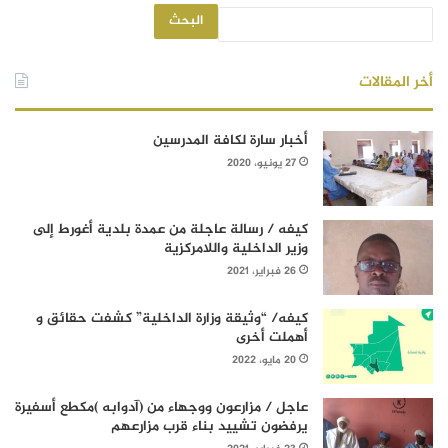
البحث
أخر المقالات
أخبار سارة لكافة المدرسين
27 يونيو، 2020
كيفه / رسالة عاجلة من عمدة بلدية أغورط إلى
وزير الداخلية واللامركزية
26 فبراير، 2021
كيفه/ “وثيقة وزارة الداخلية” كشفت حقائق و
أهملت أخرى
20 مايو، 2022
عاجل / مزارعون ووجهاء من (آدوابه )مكطع أسفيرة
يرفضون تشييد بناء قرب مزارعهم