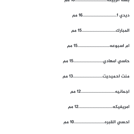
بقله الربينه………………………..18 مم
ديدي 1………………………….16 مم
المبارك………………………….15 مم
ام اسبوعه………………………..15 مم
حاسي امهادي………………………15 مم
منت احميديت………………………13 مم
اجمانيه………………………….12 مم
امريفيكه………………………….12 مم
احسي القبره……………………….10 مم