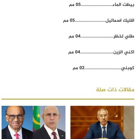
بيظت الماء……………………….05 مم
اقليك اسماليل………………………05 مم
طلي لخظر………………………..04 مم
اكني الزين………………………..04 مم
كوبني…………………………..02 مم
مقالات ذات صلة