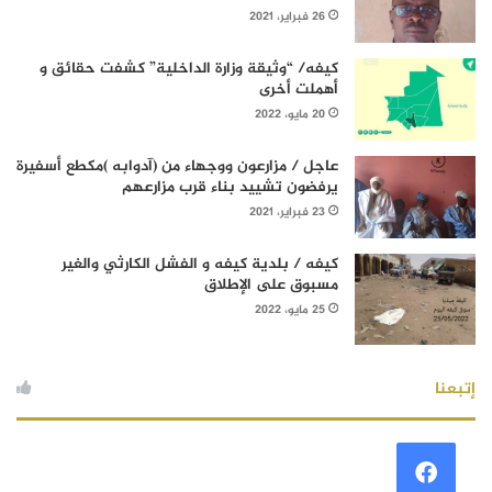
26 فبراير، 2021
كيفه/ “وثيقة وزارة الداخلية” كشفت حقائق و
أهملت أخرى
20 مايو، 2022
عاجل / مزارعون ووجهاء من (آدوابه )مكطع أسفيرة
يرفضون تشييد بناء قرب مزارعهم
23 فبراير، 2021
كيفه / بلدية كيفه و الفشل الكارثي والغير
مسبوق على الإطلاق
25 مايو، 2022
إتبعنا