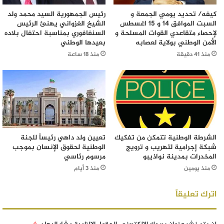
كيفه/ تحديد يومي الجمعة و
رئيس الجمهورية السيد محمد ولد
السبت الموافق 14 و 15 اغسطس
الشيخ الغزواني يهنئ الرئيس
لإحصاء متقاعدي القوات المسلحة و
السنغافوري بمناسبة احتفال بلاده
الأمن الوطني بولاية لعصابه
بعيدها الوطني
منذ 41 دقيقة
منذ 18 ساعة
الشرطة الوطنية تتمكن من تفكيك
تعيين ولد داهي رئيساً للجنة
شبكة إجرامية لتهريب و ترويج
الوطنية لحقوق الإنسان بموجب
المخدرات بمدينة نواذيبو
مرسوم رئاسي
منذ يومين
منذ 3 أيام
اترك تعليقاً