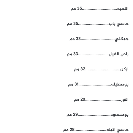
اللمبه…………………………..35 مم
حاسي باب……………………….35 مم
جيكني………………………….33 مم
راص الفيل……………………….33 مم
اركن…………………………..32 مم
بوصطيله…………………………31 مم
اقور……………………………29 مم
بومسعود…………………………29 مم
حاسي اتيله………………………..28 مم