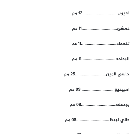
لعيون…………………………..12 مم
دمشق…………………………..11 مم
تنحماد…………………………..11 مم
البطحه………………………….11 مم
حاسي المين……………………….25 مم
امبيديع………………………….09 مم
بودمغه………………………….08 مم
طلي لبيظ…………………………08 مم