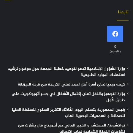
تابعنا
0
متابعون
وزارة الشؤون الإسلامية تدعو لتوحيد خطبة الجمعة حول موضوع ترشيد
استهلاك الموارد الطبيعية
كيفه ميديا تعزي أسرة أهل احمد لعلي الكريمة في قرية النيزنازة
وزارة التجهيز والنقل تعلن إكتمال الأشغال في جسر أتويجكجيت على
طريق الأمل
رئيس الجمهورية يتسلم اليوم الثلاثاء التقرير السنوي للسلطة العليا
للصحافة و السمعيات البصرية الهاب
نواكشوط/ المستشار و الخبير المالي حم أحميتي فال يشارك في
نشاطات اللجنة الشبابية لحزب الإنصاف