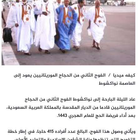
كيفه ميديا / الفوج الثاني من الحجاج الموريتانيين يعود إلى
العاصمة نواكشوط
عاد الليلة البارحة إلى نواكشوط الفوج الثاني من الحجاج
الموريتانيين قادما من الديار المقدسة بالمملكة العربية السعودية،
بعد أداء فريضة الحج للعام الهجري 1443.
ويأتي وصول هذا الفوج، البالغ عدد أفراده 415 حاجا، في إطار خطة
التفويج التي تنظمها وزارة الشؤون الإسلامية والتعليم الأصلي