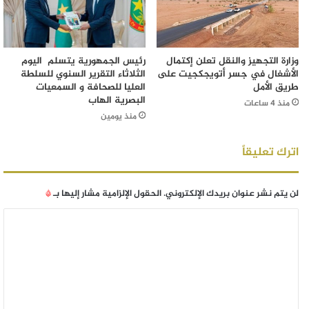
وزارة التجهيز والنقل تعلن إكتمال
رئيس الجمهورية يتسلم اليوم
الأشغال في جسر أتويجكجيت على
الثلاثاء التقرير السنوي للسلطة
طريق الأمل
العليا للصحافة و السمعيات
البصرية الهاب
منذ 4 ساعات
منذ يومين
اترك تعليقاً
لن يتم نشر عنوان بريدك الإلكتروني.
الحقول الإلزامية مشار إليها بـ
*