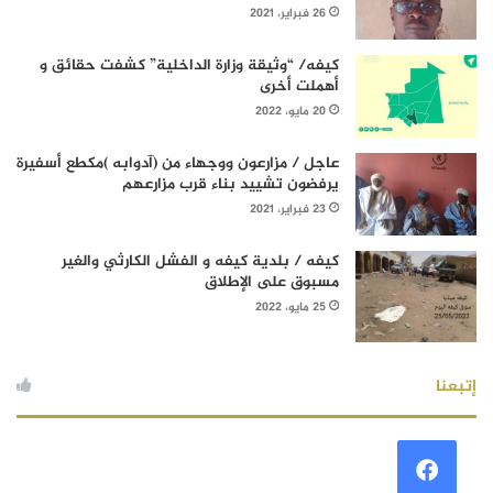
26 فبراير، 2021
كيفه/ “وثيقة وزارة الداخلية” كشفت حقائق و
أهملت أخرى
20 مايو، 2022
عاجل / مزارعون ووجهاء من (آدوابه )مكطع أسفيرة
يرفضون تشييد بناء قرب مزارعهم
23 فبراير، 2021
كيفه / بلدية كيفه و الفشل الكارثي والغير
مسبوق على الإطلاق
25 مايو، 2022
إتبعنا