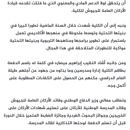
أن يتحقق لولا الدعم المادي والمعنوي الذي ما فتئت تقدمه قيادة
الأركان العامة للجيوش للكلية.
ونبه إلى أن الكلية شهدت خلال السنة الماضية تطورا كبيرا في
بنيتها التحتية وتوسعا ملحوظا في منهجها الأكاديمي تعمل
باستمرار على تطوير برامجها ومناهجها التربوية وبنيتها التحتية
مواكبة للتطورات المتلاحقة في هذا المجال.
ومن جانبه أشاد النقيب إبراهيم ميصاره في كلمة له باسم الدفعة
بطاقم الكلية إدارة ومدرسين وما بذلوه من جهود من أجلهم طيلة
العام الدراسي، مكنهم من الحصول على الكفاءات المطلوبة على
أكمل وجه.
وتعاقب معالي وزير الدفاع الوطني وقائد الأركان العامة للجيوش
وقائد المدرسة الوطنية للأركان على تسليم شهادات الأركان على
الخريجين وجوائز البحوث الفردية وجائزة الضابط المتميز خلال الدورة
قبل أن تسلم الدفعة لوحتها التذكارية لقائد المدرسة.