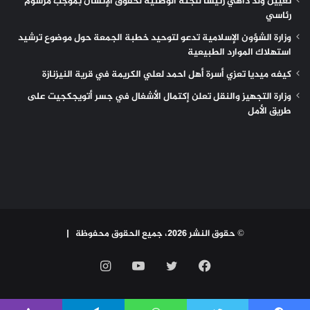
تعيين ولد داهي رئيساً للجنة الوطنية لحقوق الإنسان بموجب مرسوم
رئاسي
وزارة الشؤون الإسلامية تدعو لتوحيد خطبة الجمعة حول موضوع ترشيد
استهلاك الموارد الطبيعية
كيفه ميديا تعزي أسرة أهل احمد لعلي الكريمة في قرية النيزنازة
وزارة التجهيز والنقل تعلن إكتمال الأشغال في جسر أتويجكجيت على
طريق الأمل
© حقوق النشر 2026، جميع الحقوق محفوظة |
فيسبوك
تويتر
يوتيوب
انستقرام