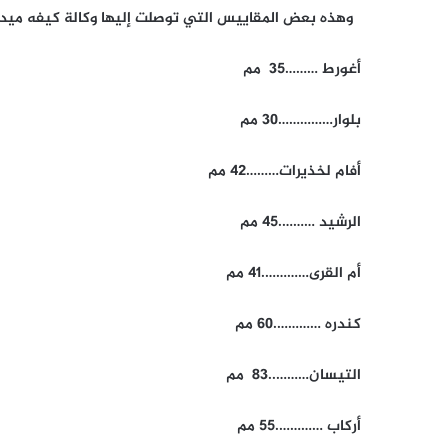
وهذه بعض المقاييس التي توصلت إليها وكالة كيفه ميديا
أغورط ………35 مم
بلوار……………30 مم
أفام لخذيرات………42 مم
الرشيد ……….45 مم
أم القرى………….41 مم
كندره ………….60 مم
التيسان………..83 مم
أركاب ………….55 مم