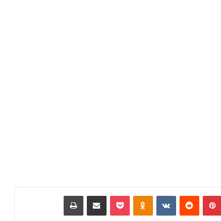
بينتيريست
‏Reddit
‏VKontakte
Odnoklassniki
بوكيت
مشاركة عبر البريد
طباعة