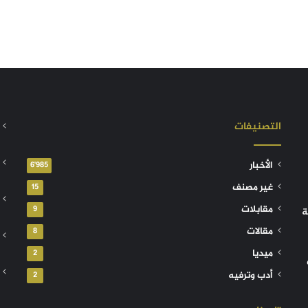
التصنيفات
الأخبار
6٬985
غير مصنف
15
مقابلات
9
ة
مقالات
8
ميديا
2
أدب وترفيه
2