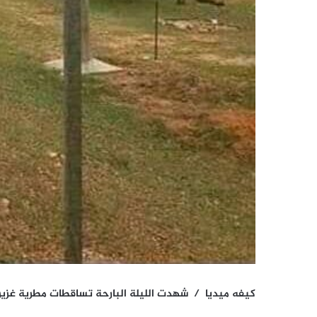
كيفه ميديا / شهدت الليلة البارحة تساقطات مطرية غزيرة تجاوزت حاجز 130 مم على بعض