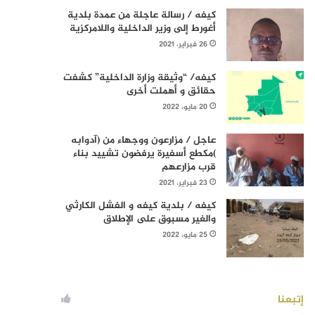
كيفه / رسالة عاجلة من عمدة بلدية
أغورط إلى وزير الداخلية واللامركزية
26 فبراير، 2021
كيفه/ “وثيقة وزارة الداخلية” كشفت
حقائق و أهملت أخرى
20 مايو، 2022
عاجل / مزارعون ووجهاء من (آدوابه
)مكطع أسفيرة يرفضون تشييد بناء
قرب مزارعهم
23 فبراير، 2021
كيفه / بلدية كيفه و الفشل الكارثي
والغير مسبوق على الإطلاق
25 مايو، 2022
إتبعنا