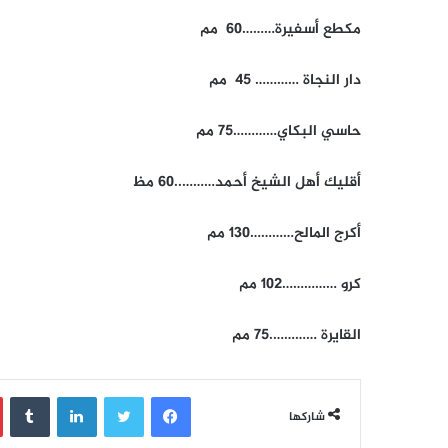
مكطع أسفيرة………60 مم
دار النجاة ………… 45 مم
حاسي البكاي…………75 مم
أقليك أهل الشيخ أحمد………..60 مظ
أكرج المالح…………130 مم
كرو ……………102 مم
القايرة ………….75 مم
فيسبوك
تويتر
لينكدإن
‏Tumblr
شاركها