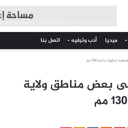
ميديا
أدب وترفيه
اتصل بنا
 تجاوزت حاجز 130 مم
لى بعض مناطق ولاية
‏Tumblr
بينتيريست
‏Reddit
‏VKontakte
Odnoklassniki
بوكيت