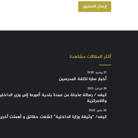
أكثر المقالات مشاهدة
27 يونيو، 2020
أخبار سارة لكافة المدرسين
26 فبراير، 2021
كيفه / رسالة عاجلة من عمدة بلدية أغورط إلى وزير الداخلي
واللامركزية
20 مايو، 2022
كيفه/ “وثيقة وزارة الداخلية” كشفت حقائق و أهملت أخرى