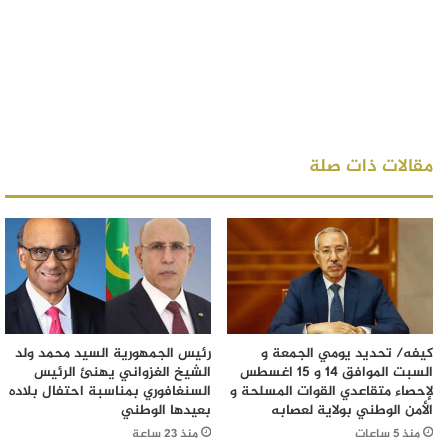
مقالات ذات صلة
كيفه/ تحديد يومي الجمعة و
رئيس الجمهورية السيد محمد ولد
السبت الموافق 14 و 15 اغسطس
الشيخ الغزواني يهنئ الرئيس
لإحصاء متقاعدي القوات المسلحة و
السنغافوري بمناسبة احتفال بلاده
الأمن الوطني بولاية لعصابه
بعيدها الوطني
منذ 5 ساعات
منذ 23 ساعة