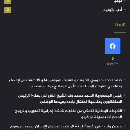
ميديا
2
أدب وترفيه
2
تابعنا
0
متابعون
كيفه/ تحديد يومي الجمعة و السبت الموافق 14 و 15 اغسطس لإحصاء
متقاعدي القوات المسلحة و الأمن الوطني بولاية لعصابه
رئيس الجمهورية السيد محمد ولد الشيخ الغزواني يهنئ الرئيس
السنغافوري بمناسبة احتفال بلاده بعيدها الوطني
الشرطة الوطنية تتمكن من تفكيك شبكة إجرامية لتهريب و ترويج
المخدرات بمدينة نواذيبو
تعيين ولد داهي رئيساً للجنة الوطنية لحقوق الإنسان بموجب مرسوم