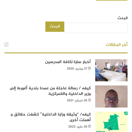
البحث
البحث
أخر المقالات
أخبار سارة لكافة المدرسين
27 يونيو، 2020
كيفه / رسالة عاجلة من عمدة بلدية أغورط إلى
وزير الداخلية واللامركزية
26 فبراير، 2021
كيفه/ “وثيقة وزارة الداخلية” كشفت حقائق و
أهملت أخرى
20 مايو، 2022