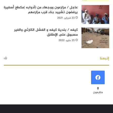
عاجل / مزارعون ووجهاء من (آدوابه )مكطع أسفيرة
يرفضون تشييد بناء قرب مزارعهم
23 فبراير، 2021
كيفه / بلدية كيفه و الفشل الكارثي والغير
مسبوق على الإطلاق
25 مايو، 2022
إتبعنا
0
متابعون