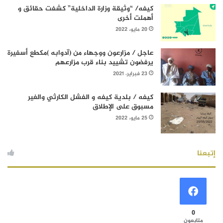
كيفه/ “وثيقة وزارة الداخلية” كشفت حقائق و
أهملت أخرى
20 مايو، 2022
عاجل / مزارعون ووجهاء من (آدوابه )مكطع أسفيرة
يرفضون تشييد بناء قرب مزارعهم
23 فبراير، 2021
كيفه / بلدية كيفه و الفشل الكارثي والغير
مسبوق على الإطلاق
25 مايو، 2022
إتبعنا
0
متابعون