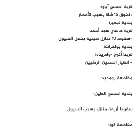
قرية احسي آياره؛
: نفوق 15 شاة بسبب الأمطار.
بلدية لبحير؛
قرية حاسي سيد أحمد؛
-سقوط 10 منازل طينية بفعل السيول
بلدية بولحراث؛
قريتا أكرج –وامريده؛
– انهيار السدين الرمليين
مقاطعة بومديد؛
بلدية احسي الطين؛
سقوط أربعة منازل بسبب السيول
مقاطعة كرو؛