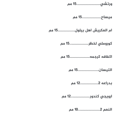
ورتشي…………………….15 مم
ميساح………………..15 مم
ام العكريش اهل بيلول………………15 مم
كوروملي لخظر………………..15 مم
اكفافه كرجمه…………………15 مم
التيسان………………….15 مم
بدراعه 2……………….12 مم
ارويجي كندور………………..12 مم
النعم 2…………………..10 مم