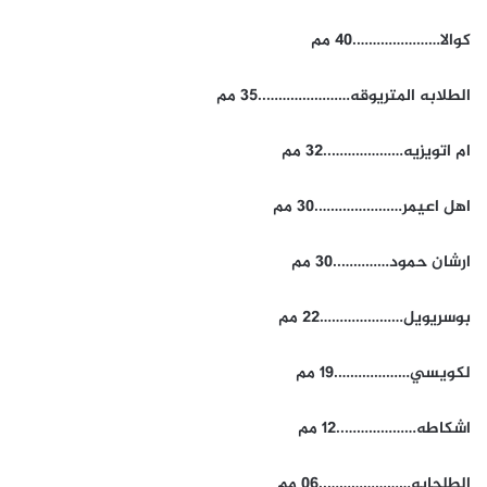
كوالا………………….40 مم
الطلابه المتريوقه…………………..35 مم
ام اتويزيه………………..32 مم
اهل اعيمر………………….30 مم
ارشان حمود…………..30 مم
بوسريويل…………………22 مم
لكويسي……………….19 مم
اشكاطه………………..12 مم
الطلحايه…………………..06 مم