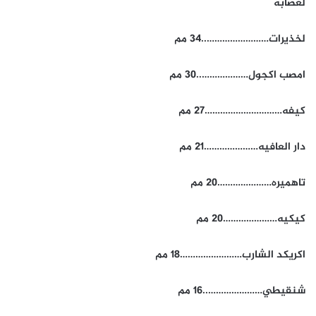
لعصابه
لخذيرات……………………..34 مم
امصب اكجول………………..30 مم
كيفه…………………………27 مم
دار العافيه…………………21 مم
تاهميره…………………20 مم
كيكيه…………………20 مم
اكريكد الشارب……………………18 مم
شنقيطي…………………..16 مم