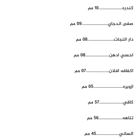
كندره…………………10 مم
صفى اندجاي…………………..09 مم
دار النجات…………………..08 مم
احسي ادهن…………………08 مم
اكفافه افلان………………..07 مم
ازويره……………………..05 مم
كاقي…………………57 مم
تناهه…………………56 مم
الساني………………..45 مم