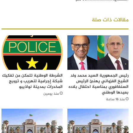
مقالات ذات صلة
رئيس الجمهورية السيد محمد ولد
الشرطة الوطنية تتمكن من تفكيك
الشيخ الغزواني يهنئ الرئيس
شبكة إجرامية لتهريب و ترويج
السنغافوري بمناسبة احتفال بلاده
المخدرات بمدينة نواذيبو
بعيدها الوطني
منذ يومين
منذ 16 ساعة