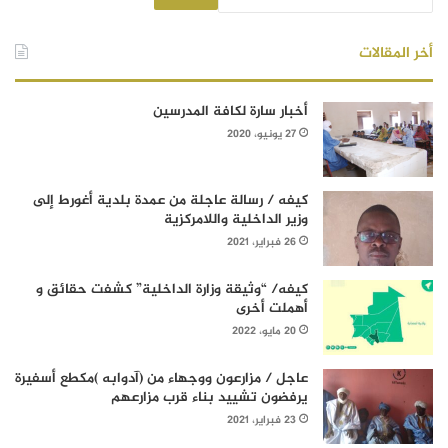
أخر المقالات
أخبار سارة لكافة المدرسين
27 يونيو، 2020
كيفه / رسالة عاجلة من عمدة بلدية أغورط إلى
وزير الداخلية واللامركزية
26 فبراير، 2021
كيفه/ “وثيقة وزارة الداخلية” كشفت حقائق و
أهملت أخرى
20 مايو، 2022
عاجل / مزارعون ووجهاء من (آدوابه )مكطع أسفيرة
يرفضون تشييد بناء قرب مزارعهم
23 فبراير، 2021