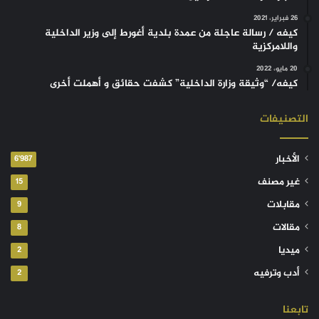
26 فبراير، 2021
كيفه / رسالة عاجلة من عمدة بلدية أغورط إلى وزير الداخلية
واللامركزية
20 مايو، 2022
كيفه/ “وثيقة وزارة الداخلية” كشفت حقائق و أهملت أخرى
التصنيفات
الأخبار
6٬987
غير مصنف
15
مقابلات
9
مقالات
8
ميديا
2
أدب وترفيه
2
تابعنا