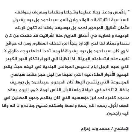
” بالأمس ودعنا رجلا عظيما وشجاعا ومقداما ومعروف بمواقفه
السياسية الثابتة انه الوالد وابن العم سيداحمد ول بوسيف ول
عثمان شقيق المرحوم احمد ول بوسيف. بفقدانه تكون قريته
الوديعة والضاربة في أعماق التاريخ حلة اشراتيت قد فقدت من كان
سندا وممثلا لها لدي الإدارة يلجأ الي تدخله المظلوم ومن له حوائج
اخري كان سيداحمد ول بوسيف واقفا ومستعدا لحلها بوجه طلوق لا
تغيب عنه ابتسامته البريئة. اذا نظرنا الي الوراء نتذكر الدور الكبير
الذي لعبه الرجل ايام تاسيس المجالس البلدية في كيفه حيث يقدر
الجميع الأدوار الطلاءعية التي لعبها من اجل حجز مقعد سياسي
للمجموعة التي ينتمي اليها. كان المرحوم سيداحمد ول بوسيف
منفقا لا تأخذه في ضيافة واستقبال الناس لومة لاءم. اليوم يفقد
مسجد كندره احد ابرز مؤسسيه الذي كان يتقدم جموع المصلين في
الصف الأول. رحمه الله رحمة واسعة واسكنه فسيح جناته وانا لله وانا
اليه راجعون.
الإعلامي/ محمد ولد زمزام