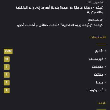
26 فبراير، 2021
كيفه / رسالة عاجلة من عمدة بلدية أغورط إلى وزير الداخلية
واللامركزية
20 مايو، 2022
كيفه/ “وثيقة وزارة الداخلية” كشفت حقائق و أهملت أخرى
التصنيفات
الأخبار
6٬990
غير مصنف
15
مقابلات
9
مقالات
8
ميديا
2
أدب وترفيه
2
تابعنا