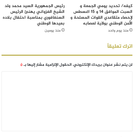
كيفه/ تحديد يومي الجمعة و
رئيس الجمهورية السيد محمد ولد
السبت الموافق 14 و 15 اغسطس
الشيخ الغزواني يهنئ الرئيس
لإحصاء متقاعدي القوات المسلحة و
السنغافوري بمناسبة احتفال بلاده
الأمن الوطني بولاية لعصابه
بعيدها الوطني
منذ يوم واحد
منذ يومين
اترك تعليقاً
لن يتم نشر عنوان بريدك الإلكتروني.
الحقول الإلزامية مشار إليها بـ
*