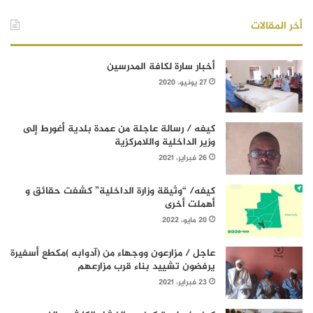
أخر المقالات
أخبار سارة لكافة المدرسين
27 يونيو، 2020
كيفه / رسالة عاجلة من عمدة بلدية أغورط إلى
وزير الداخلية واللامركزية
26 فبراير، 2021
كيفه/ “وثيقة وزارة الداخلية” كشفت حقائق و
أهملت أخرى
20 مايو، 2022
عاجل / مزارعون ووجهاء من (آدوابه )مكطع أسفيرة
يرفضون تشييد بناء قرب مزارعهم
23 فبراير، 2021