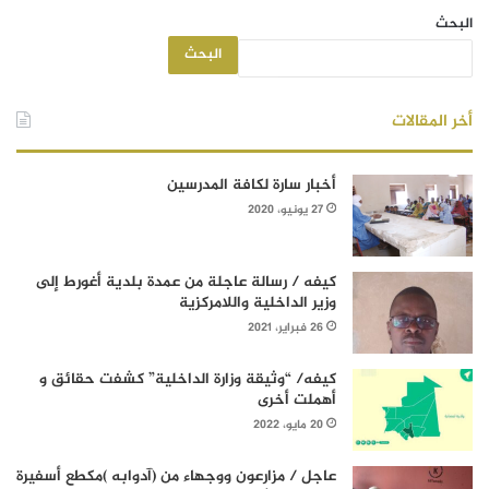
البحث
البحث
أخر المقالات
أخبار سارة لكافة المدرسين
27 يونيو، 2020
كيفه / رسالة عاجلة من عمدة بلدية أغورط إلى
وزير الداخلية واللامركزية
26 فبراير، 2021
كيفه/ “وثيقة وزارة الداخلية” كشفت حقائق و
أهملت أخرى
20 مايو، 2022
عاجل / مزارعون ووجهاء من (آدوابه )مكطع أسفيرة