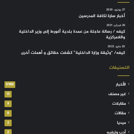
27 يونيو، 2020
أخبار سارة لكافة المدرسين
26 فبراير، 2021
كيفه / رسالة عاجلة من عمدة بلدية أغورط إلى وزير الداخلية
واللامركزية
20 مايو، 2022
كيفه/ “وثيقة وزارة الداخلية” كشفت حقائق و أهملت أخرى
التصنيفات
الأخبار
6٬986
غير مصنف
15
مقابلات
9
مقالات
8
ميديا
2
أدب وترفيه
2