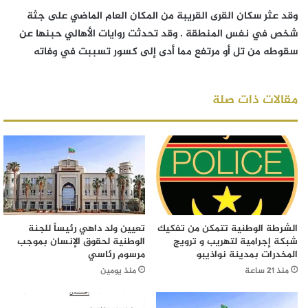
وقد عثر سكان القرى القريبة من المكان العام الماضي على جثة
شخص في نفس المنطقة . وقد تحدثت روايات الأهالي حبنها عن
سقوطه من تل أو مرتفع مما أدى إلى كسور تسببت في وفاته
مقالات ذات صلة
الشرطة الوطنية تتمكن من تفكيك
تعيين ولد داهي رئيساً للجنة
شبكة إجرامية لتهريب و ترويج
الوطنية لحقوق الإنسان بموجب
المخدرات بمدينة نواذيبو
مرسوم رئاسي
منذ 21 ساعة
منذ يومين