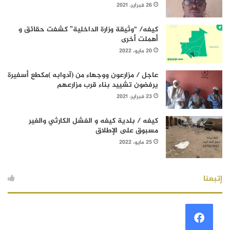
26 فبراير، 2021
كيفه/ “وثيقة وزارة الداخلية” كشفت حقائق و
أهملت أخرى
20 مايو، 2022
عاجل / مزارعون ووجهاء من (آدوابه )مكطع أسفيرة
يرفضون تشييد بناء قرب مزارعهم
23 فبراير، 2021
كيفه / بلدية كيفه و الفشل الكارثي والغير
مسبوق على الإطلاق
25 مايو، 2022
إتبعنا