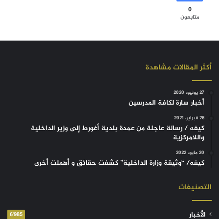
0
متابعون
أكثر المقالات مشاهدة
27 يونيو، 2020
أخبار سارة لكافة المدرسين
26 فبراير، 2021
كيفه / رسالة عاجلة من عمدة بلدية أغورط إلى وزير الداخلية
واللامركزية
20 مايو، 2022
كيفه/ “وثيقة وزارة الداخلية” كشفت حقائق و أهملت أخرى
التصنيفات
الأخبار
6٬985