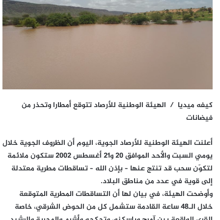
كيفه ميديا / الهيئة الوطنية للأرصاد تتوقع أمطارا وتحذر من
فيضانات
أعلنت الهيئة الوطنية للأرصاد الجوية، اليوم أن الظروف الجوية خلال
يومي السبت والأحد الموافق 20 و21 أغسطس 2002 ستكون ملائمة
لتكوّن سحب قد تنتج عنها – بإذن الله – تساقطات مطرية معتدلة
إلى قوية في عدد من مناطق البلاد.
وأوضحت الهيئة، في بيان لها أن التساقطات المطرية المتوقعة
خلال الـ48 ساعة القادمة ستشمل كل من الحوض الشرقي، خاصة
القرى الواقعة بين آمرج وباسكنو، وتجكجه وأشرم والمجرية والرشيد