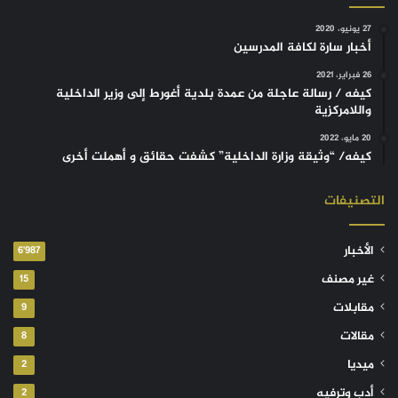
27 يونيو، 2020
أخبار سارة لكافة المدرسين
26 فبراير، 2021
كيفه / رسالة عاجلة من عمدة بلدية أغورط إلى وزير الداخلية
واللامركزية
20 مايو، 2022
كيفه/ “وثيقة وزارة الداخلية” كشفت حقائق و أهملت أخرى
التصنيفات
الأخبار
6٬987
غير مصنف
15
مقابلات
9
مقالات
8
ميديا
2
أدب وترفيه
2