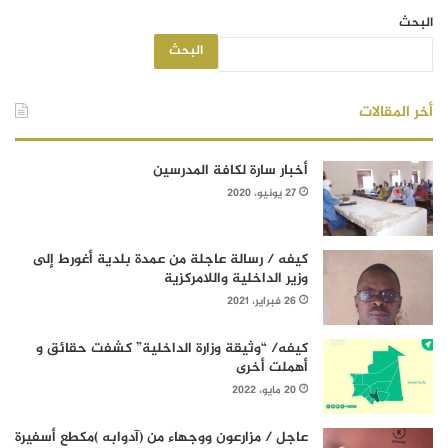
البحث
البحث
أخر المقالات
أخبار سارة لكافة المدرسين
27 يونيو، 2020
كيفه / رسالة عاجلة من عمدة بلدية أغورط إلى
وزير الداخلية واللامركزية
26 فبراير، 2021
كيفه/ “وثيقة وزارة الداخلية” كشفت حقائق و
أهملت أخرى
20 مايو، 2022
عاجل / مزارعون ووجهاء من (آدوابه )مكطع أسفيرة