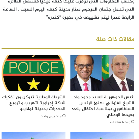
وحسب المعلومات التي توفرت عليها كيفه ميديا فستصل الطائرة
التي تحمل جثمان المرحوم مطار مدينة كيفه اليوم السبت . الساعة
الرابعة عصرا ليتم تشييعه في مقبرة “كندره”
مقالات ذات صلة
رئيس الجمهورية السيد محمد ولد
الشرطة الوطنية تتمكن من تفكيك
الشيخ الغزواني يهنئ الرئيس
شبكة إجرامية لتهريب و ترويج
السنغافوري بمناسبة احتفال بلاده
المخدرات بمدينة نواذيبو
بعيدها الوطني
منذ يوم واحد
منذ 6 ساعات