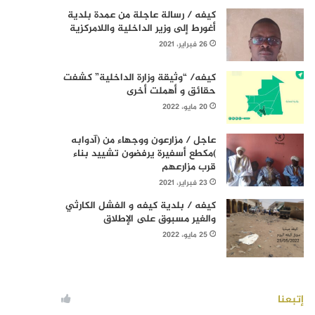
كيفه / رسالة عاجلة من عمدة بلدية
أغورط إلى وزير الداخلية واللامركزية
26 فبراير، 2021
كيفه/ “وثيقة وزارة الداخلية” كشفت
حقائق و أهملت أخرى
20 مايو، 2022
عاجل / مزارعون ووجهاء من (آدوابه
)مكطع أسفيرة يرفضون تشييد بناء
قرب مزارعهم
23 فبراير، 2021
كيفه / بلدية كيفه و الفشل الكارثي
والغير مسبوق على الإطلاق
25 مايو، 2022
إتبعنا