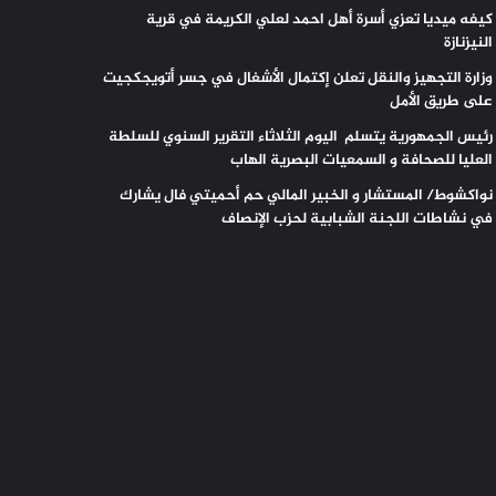
كيفه ميديا تعزي أسرة أهل احمد لعلي الكريمة في قرية
النيزنازة
وزارة التجهيز والنقل تعلن إكتمال الأشغال في جسر أتويجكجيت
على طريق الأمل
رئيس الجمهورية يتسلم اليوم الثلاثاء التقرير السنوي للسلطة
العليا للصحافة و السمعيات البصرية الهاب
نواكشوط/ المستشار و الخبير المالي حم أحميتي فال يشارك
في نشاطات اللجنة الشبابية لحزب الإنصاف