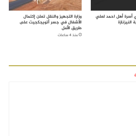
ي أسرة أهل احمد لعلي
وزارة التجهيز والنقل تعلن إكتمال
النيزنازة
الأشغال في جسر أتويجكجيت على
طريق الأمل
منذ 4 ساعات