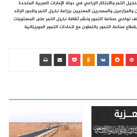
نخيل التمر والابتكار الزراعي في دولة الإمارات العربية المتحدة
المزارعين والمصدرين المعنيين بزراعة نخيل التمر وللدور الرائد
تلف نواحي صناعة التمور ونشر ثقافة نخيل التمر على المستويات
قطاع صناعة التمور بالتعاون مع اتحادات التمور الموريتانية
بينتيريست
‏Reddit
‏VKontakte
Odnoklassniki
بوكيت
مشاركة عبر البريد
طباعة