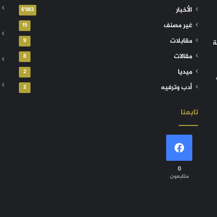
الأخبار
6٬983
غير مصنف
15
مقابلات
9
ة
مقالات
8
ميديا
2
أدب وترفيه
2
تابعنا
0
متابعون