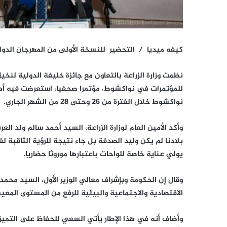
كيفه ميديا / التحضير للنسخة الأولى من المهرجان الدولي
نظمت وزارة الزراعة بالتعاون مع جائزة خليفة الدولية لنخيل ا
للمؤتمرات في نواكشوط، مؤتمرا صحفيا، استعرضت فيه أهدا
نواكشوط خلال الفترة من 26 وحتى 28 من الشهر الجاري.
وأكد الأمين العام لوزارة الزراعة، السيد أحمد سالم ولد ا
بلادنا لم يكن وليد الصدفة بل جاء نتيجة للرؤية الثاقبة 
يولي عناية خاصة للواحات باعتبارها موروثا حضاريا.
وقال إن الحكومة وبإشراف معالي الوزير الأول، السيد محم
الاقتصادية والاجتماعية والبيئية للرفع من المستوى الم
وأضاف أنه في هذا الإطار يأتي السعي للحفاظ على التميز 