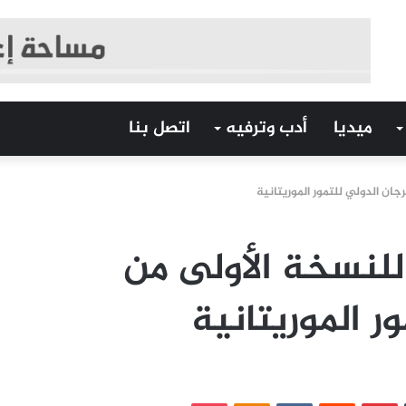
ميديا
أدب وترفيه
اتصل بنا
ان الدولي للتمور الموريتانية
لنسخة الأولى من
ر الموريتانية
‏Tumblr
بينتيريست
‏Reddit
‏VKontakte
Odnoklassniki
بوكيت