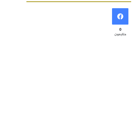
0
متابعون