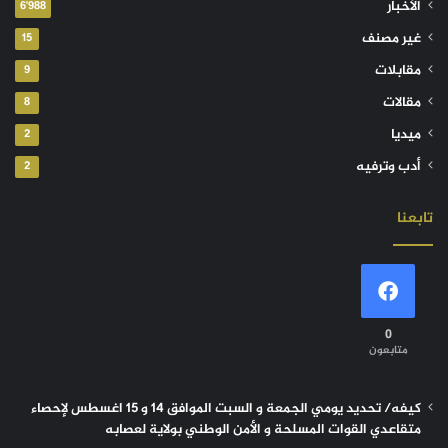
الأخبار
6٬988
غير مصنف
15
مقابلات
9
مقالات
8
ميديا
2
أدب وترفيه
2
تابعنا
0
متابعون
كيفه/ تحديد يومي الجمعة و السبت الموافق 14 و 15 اغسطس لإحصاء
متقاعدي القوات المسلحة و الأمن الوطني بولاية لعصابه