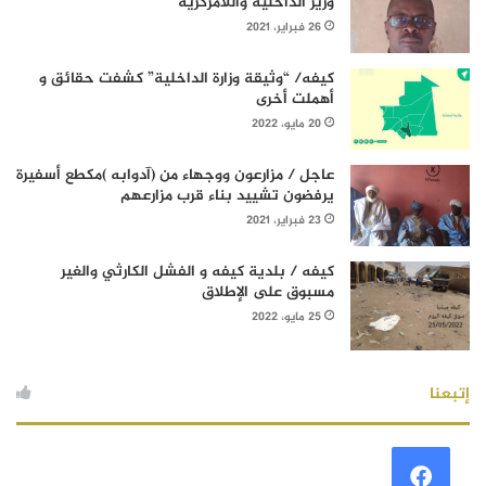
وزير الداخلية واللامركزية
26 فبراير، 2021
كيفه/ “وثيقة وزارة الداخلية” كشفت حقائق و
أهملت أخرى
20 مايو، 2022
عاجل / مزارعون ووجهاء من (آدوابه )مكطع أسفيرة
يرفضون تشييد بناء قرب مزارعهم
23 فبراير، 2021
كيفه / بلدية كيفه و الفشل الكارثي والغير
مسبوق على الإطلاق
25 مايو، 2022
إتبعنا