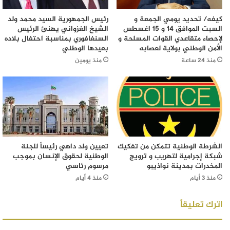
كيفه/ تحديد يومي الجمعة و
رئيس الجمهورية السيد محمد ولد
السبت الموافق 14 و 15 اغسطس
الشيخ الغزواني يهنئ الرئيس
لإحصاء متقاعدي القوات المسلحة و
السنغافوري بمناسبة احتفال بلاده
الأمن الوطني بولاية لعصابه
بعيدها الوطني
منذ 24 ساعة
منذ يومين
الشرطة الوطنية تتمكن من تفكيك
تعيين ولد داهي رئيساً للجنة
شبكة إجرامية لتهريب و ترويج
الوطنية لحقوق الإنسان بموجب
المخدرات بمدينة نواذيبو
مرسوم رئاسي
منذ 3 أيام
منذ 4 أيام
اترك تعليقاً