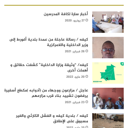
أخبار سارة لكافة المدرسين
27 يونيو، 2020
كيفه / رسالة عاجلة من عمدة بلدية أغورط إلى
وزير الداخلية واللامركزية
26 فبراير، 2021
كيفه/ “وثيقة وزارة الداخلية” كشفت حقائق و
أهملت أخرى
20 مايو، 2022
عاجل / مزارعون ووجهاء من (آدوابه )مكطع أسفيرة
يرفضون تشييد بناء قرب مزارعهم
23 فبراير، 2021
كيفه / بلدية كيفه و الفشل الكارثي والغير
مسبوق على الإطلاق
25 مايو، 2022