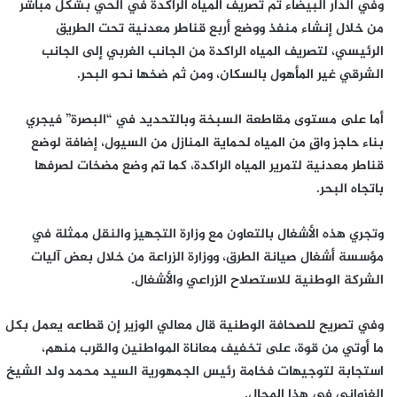
وفي الدار البيضاء تم تصريف المياه الراكدة في الحي بشكل مباشر
من خلال إنشاء منفذ ووضع أربع قناطر معدنية تحت الطريق
الرئيسي، لتصريف المياه الراكدة من الجانب الغربي إلى الجانب
الشرقي غير المأهول بالسكان، ومن ثم ضخها نحو البحر.
أما على مستوى مقاطعة السبخة وبالتحديد في “البصرة” فيجري
بناء حاجز واقٍ من المياه لحماية المنازل من السيول، إضافة لوضع
قناطر معدنية لتمرير المياه الراكدة، كما تم وضع مضخات لصرفها
باتجاه البحر.
وتجري هذه الأشغال بالتعاون مع وزارة التجهيز والنقل ممثلة في
مؤسسة أشغال صيانة الطرق، ووزارة الزراعة من خلال بعض آليات
الشركة الوطنية للاستصلاح الزراعي والأشغال.
وفي تصريح للصحافة الوطنية قال معالي الوزير إن قطاعه يعمل بكل
ما أوتي من قوة، على تخفيف معاناة المواطنين والقرب منهم،
استجابة لتوجيهات فخامة رئيس الجمهورية السيد محمد ولد الشيخ
الغزواني في هذا المجال.