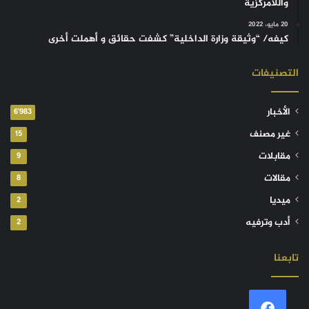
واللامركزية
20 مايو، 2022
كيفه/ “وثيقة وزارة الداخلية” كشفت حقائق و أهملت أخرى
التصنيفات
الأخبار
6٬983
غير مصنف
15
مقابلات
9
مقالات
8
ميديا
2
أدب وترفيه
2
تابعنا