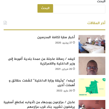
البحث
البحث
أخر المقالات
أخبار سارة لكافة المدرسين
27 يونيو، 2020
كيفه / رسالة عاجلة من عمدة بلدية أغورط إلى
وزير الداخلية واللامركزية
26 فبراير، 2021
كيفه/ “وثيقة وزارة الداخلية” كشفت حقائق و
أهملت أخرى
20 مايو، 2022
عاجل / مزارعون ووجهاء من (آدوابه )مكطع أسفيرة
يرفضون تشييد بناء قرب مزارعهم