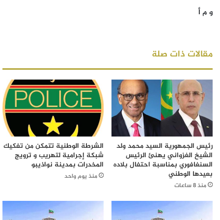
و م أ
مقالات ذات صلة
رئيس الجمهورية السيد محمد ولد
الشرطة الوطنية تتمكن من تفكيك
الشيخ الغزواني يهنئ الرئيس
شبكة إجرامية لتهريب و ترويج
السنغافوري بمناسبة احتفال بلاده
المخدرات بمدينة نواذيبو
بعيدها الوطني
منذ يوم واحد
منذ 8 ساعات