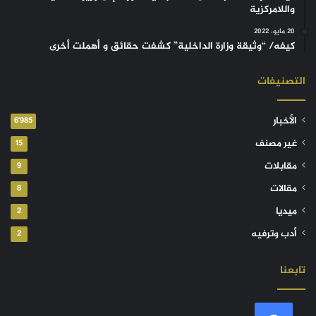
واللامركزية
20 مايو، 2022
كيفه/ “وثيقة وزارة الداخلية” كشفت حقائق و أهملت أخرى
التصنيفات
الأخبار
6٬985
غير مصنف
15
مقابلات
9
مقالات
8
ميديا
2
أدب وترفيه
2
تابعنا