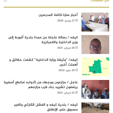
أخر المقالات
أخبار سارة لكافة المدرسين
27 يونيو، 2020
كيفه / رسالة عاجلة من عمدة بلدية أغورط إلى
وزير الداخلية واللامركزية
26 فبراير، 2021
كيفه/ “وثيقة وزارة الداخلية” كشفت حقائق و
أهملت أخرى
20 مايو، 2022
عاجل / مزارعون ووجهاء من (آدوابه )مكطع أسفيرة
يرفضون تشييد بناء قرب مزارعهم
23 فبراير، 2021
كيفه / بلدية كيفه و الفشل الكارثي والغير
مسبوق على الإطلاق