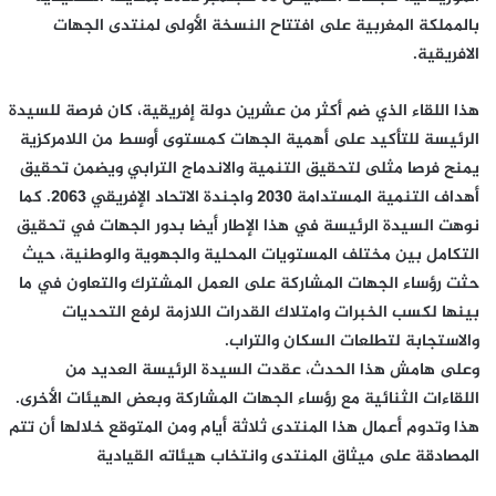
بالمملكة المغربية على افتتاح النسخة الأولى لمنتدى الجهات
الافريقية.
هذا اللقاء الذي ضم أكثر من عشرين دولة إفريقية، كان فرصة للسيدة
الرئيسة للتأكيد على أهمية الجهات كمستوى أوسط من اللامركزية
يمنح فرصا مثلى لتحقيق التنمية والاندماج الترابي ويضمن تحقيق
أهداف التنمية المستدامة ٢٠٣٠ واجندة الاتحاد الإفريقي ٢٠٦٣. كما
نوهت السيدة الرئيسة في هذا الإطار أيضا بدور الجهات في تحقيق
التكامل بين مختلف المستويات المحلية والجهوية والوطنية، حيث
حثت رؤساء الجهات المشاركة على العمل المشترك والتعاون في ما
بينها لكسب الخبرات وامتلاك القدرات اللازمة لرفع التحديات
والاستجابة لتطلعات السكان والتراب.
وعلى هامش هذا الحدث، عقدت السيدة الرئيسة العديد من
اللقاءات الثنائية مع رؤساء الجهات المشاركة وبعض الهيئات الأخرى.
هذا وتدوم أعمال هذا المنتدى ثلاثة أيام ومن المتوقع خلالها أن تتم
المصادقة على ميثاق المنتدى وانتخاب هيئاته القيادية