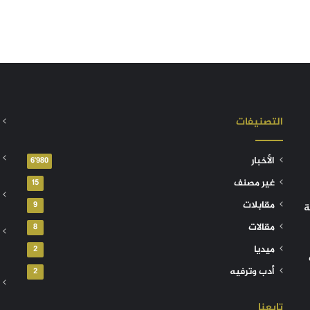
التصنيفات
الأخبار
6٬980
غير مصنف
15
مقابلات
9
ة
مقالات
8
ميديا
2
أدب وترفيه
2
تابعنا