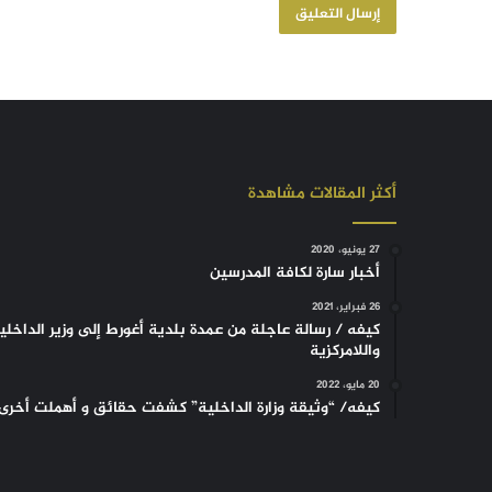
أكثر المقالات مشاهدة
27 يونيو، 2020
أخبار سارة لكافة المدرسين
26 فبراير، 2021
كيفه / رسالة عاجلة من عمدة بلدية أغورط إلى وزير الداخلي
واللامركزية
20 مايو، 2022
كيفه/ “وثيقة وزارة الداخلية” كشفت حقائق و أهملت أخرى