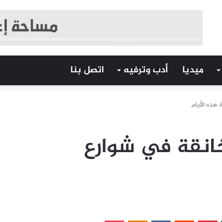
ميديا
أدب وترفيه
اتصل بنا
هذه الأيام
انقة في شوارع
‏Tumblr
بينتيريست
‏Reddit
‏VKontakte
Odnoklassniki
بوكيت