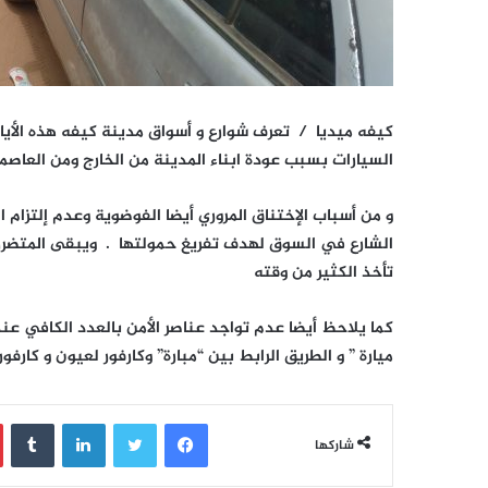
كيفه ميديا / تعرف شوارع و أسواق مدينة كيفه هذه الأيام
السيارات بسبب عودة ابناء المدينة من الخارج ومن العاص
و من أسباب الإختناق المروري أيضا الفوضوية وعدم إلتزام
الشارع في السوق لهدف تفريغ حمولتها . ويبقى المتضرر ا
تأخذ الكثير من وقته
كما يلاحظ أيضا عدم تواجد عناصر الأمن بالعدد الكافي عن
ميارة ” و الطريق الرابط بين “مبارة” وكارفور لعيون و كارفو
فيسبوك
تويتر
لينكدإن
‏Tumblr
شاركها