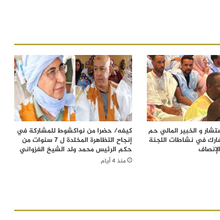
شار و الخبير المالي حم
كيفه/ حضرا من نواكشوط للمشاركة في
ارك في نشاطات اللجنة
إنجاح التظاهرة المخلدة ل 7 سنوات من
لإنصاف
حكم الرئيس محمد ولد الشيخ الغزواني
منذ 4 أيام