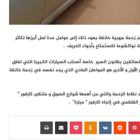
 زحمة مرورية خانقة يعود ذلك إلى عوامل عدة لعل أبرزها تكاثر
مة نواكشوط للاستمتاع بأجواء الخريف .
 السائقين بقانون السير خاصة أصحاب السيارات الكبيرة التي تغلق
لأول و الأخير هو المواطن العادي الذي يجد نفسه في زحمة خانقة
د نقاط الزحمة والتي من أهمها شوارع السوق و ملتقى كارفور ”
ر القلقمي في إتجاه كارفور ” ميارة” .
بينتيريست
‏Reddit
‏VKontakte
Odnoklassniki
بوكيت
مشاركة عبر البريد
طباعة