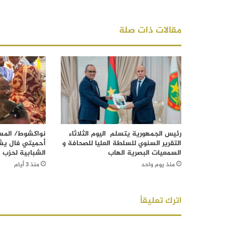
مقالات ذات صلة
رئيس الجمهورية يتسلم اليوم الثلاثاء
نواكشوط/ المست
التقرير السنوي للسلطة العليا للصحافة و
أحميتي فال يش
السمعيات البصرية الهاب
الشبابية لحزب ا
منذ يوم واحد
منذ 3 أيام
اترك تعليقاً