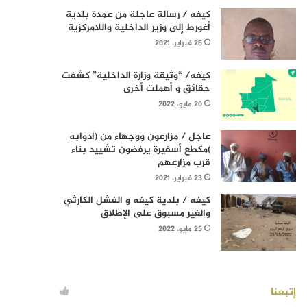
كيفه / رسالة عاجلة من عمدة بلدية
أغورط إلى وزير الداخلية واللامركزية
26 فبراير، 2021
كيفه/ “وثيقة وزارة الداخلية” كشفت
حقائق و أهملت أخرى
20 مايو، 2022
عاجل / مزارعون ووجهاء من (آدوابه
)مكطع أسفيرة يرفضون تشييد بناء
قرب مزارعهم
23 فبراير، 2021
كيفه / بلدية كيفه و الفشل الكارثي
والغير مسبوق على الإطلاق
25 مايو، 2022
إتبعنا