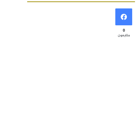
0
متابعون