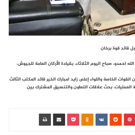
ل قائد قوة برخان
له احمدو، صباح اليوم الثلاثاء، بقيادة الأركان العامة للجيوش،
 القوات الخاصة واللواء إعلى زايد امبارك الخير قائد المكتب الثالث
يط العمليات، بحث علاقات التعاون والتنسيق المشترك بين
بينتيريست
‏Reddit
‏VKontakte
Odnoklassniki
بوكيت
مشاركة عبر البريد
طباعة