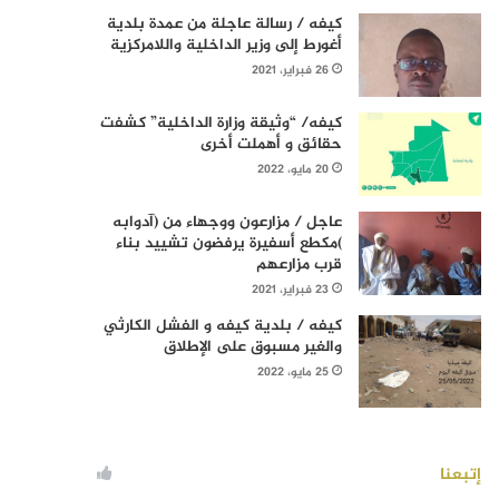
كيفه / رسالة عاجلة من عمدة بلدية
أغورط إلى وزير الداخلية واللامركزية
26 فبراير، 2021
كيفه/ “وثيقة وزارة الداخلية” كشفت
حقائق و أهملت أخرى
20 مايو، 2022
عاجل / مزارعون ووجهاء من (آدوابه
)مكطع أسفيرة يرفضون تشييد بناء
قرب مزارعهم
23 فبراير، 2021
كيفه / بلدية كيفه و الفشل الكارثي
والغير مسبوق على الإطلاق
25 مايو، 2022
إتبعنا