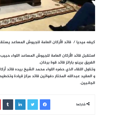
كيفه ميديا /
قائد الأركان العامة للجيوش المساعد يستقب
استقبل قائد الأركان العامة للجيوش المساعد اللواء حبيب ال
الفريق برينو باراتز قائد قوة برخان.
وتناول اللقاء الذي حضره اللواء محمد الشيخ بيده قائد أركان
و العقيد عبدالله المختار دفواتين قائد مركز قيادة وتخط
الجانبين.
فيسبوك
تويتر
لينكدإن
‏Tumblr
شاركها