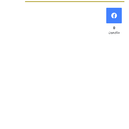
0
متابعون