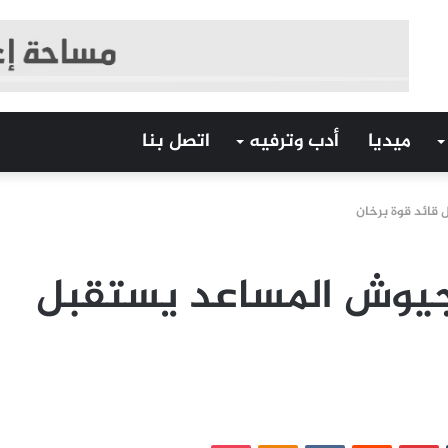
ميديا
أدب وترفيه
اتصل بنا
 قائد قوة برخان
للجيوش المساعد يستقبل
‏Tumblr
بينتيريست
‏Reddit
‏VKontakte
Odnoklassniki
بوكيت