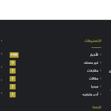
التصنيفات
الأخبار
6٬986
غير مصنف
15
مقابلات
9
ة
مقالات
8
ميديا
2
أدب وترفيه
2
تابعنا