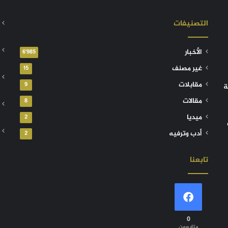
التصنيفات
الأخبار
6٬985
غير مصنف
15
مقابلات
9
ة
مقالات
8
ميديا
2
أدب وترفيه
2
تابعنا
0
متابعون