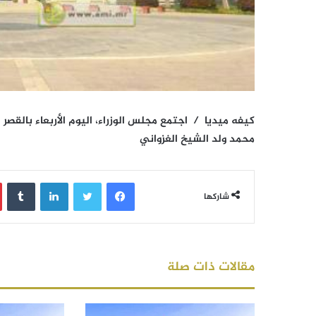
كيفه ميديا / اجتمع مجلس الوزراء، اليوم الأربعاء بالقص
محمد ولد الشيخ الغزواني
فيسبوك
تويتر
لينكدإن
‏Tumblr
شاركها
مقالات ذات صلة