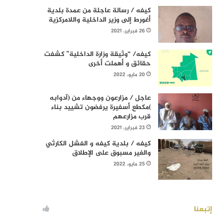
كيفه / رسالة عاجلة من عمدة بلدية
أغورط إلى وزير الداخلية واللامركزية
26 فبراير، 2021
كيفه/ “وثيقة وزارة الداخلية” كشفت
حقائق و أهملت أخرى
20 مايو، 2022
عاجل / مزارعون ووجهاء من (آدوابه
)مكطع أسفيرة يرفضون تشييد بناء
قرب مزارعهم
23 فبراير، 2021
كيفه / بلدية كيفه و الفشل الكارثي
والغير مسبوق على الإطلاق
25 مايو، 2022
إتبعنا