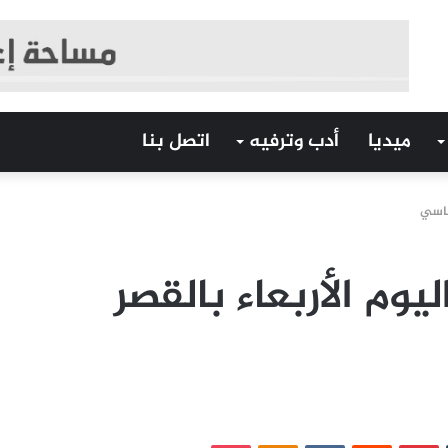
ميديا
أدب وترفيه
اتصل بنا
رئاسي
يوم الأربعاء بالقصر
‏Tumblr
بينتيريست
‏Reddit
‏VKontakte
Odnoklassniki
بوكيت