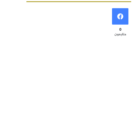
0
متابعون