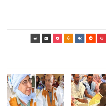
بينتيريست
‏Reddit
‏VKontakte
Odnoklassniki
بوكيت
مشاركة عبر البريد
طباعة