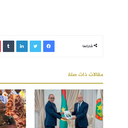
فيسبوك
تويتر
لينكدإن
‏Tumblr
شاركها
مقالات ذات صلة