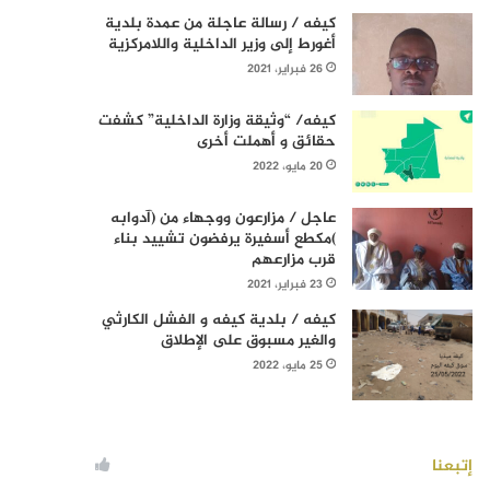
كيفه / رسالة عاجلة من عمدة بلدية
أغورط إلى وزير الداخلية واللامركزية
26 فبراير، 2021
كيفه/ “وثيقة وزارة الداخلية” كشفت
حقائق و أهملت أخرى
20 مايو، 2022
عاجل / مزارعون ووجهاء من (آدوابه
)مكطع أسفيرة يرفضون تشييد بناء
قرب مزارعهم
23 فبراير، 2021
كيفه / بلدية كيفه و الفشل الكارثي
والغير مسبوق على الإطلاق
25 مايو، 2022
إتبعنا