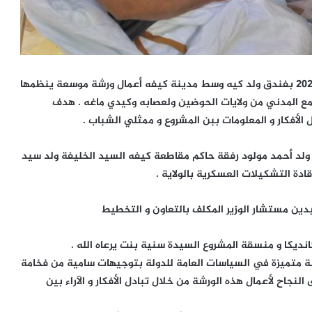
إنطلقت صباح اليوم الخميس 22 سبتمبر 2022 بفندق ولد كيه وسط مدينة كيفه أعمال ورشة موسعة ينظمها
ع المدني من ولايات الحوضين ولعصابه وكيدي ماغه . هدف
الأفكار و المعلومات ببن المشروع و ممثلي الشباب .
لد أحمد مولود رفقة حاكم مقاطعة كيفه السيد الخليفة ولد سيد
ادة التشكيلات العسكرية بالولاية .
دين مستشار الوزير المكلف بالتعاون و التخطيط
ديكا و منسقة المشروع السيدة سنية بنت يرعاه الله .
نة متميزة في السياسات العامة للدولة بتوجيهات سامية من فخامة
نجاح لأعمال هذه الورشة من خلال تبادل الأفكار و الآراء بين