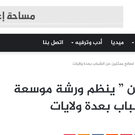
ميديا
أدب وترفيه
اتصل بنا
صالح ممثلين عن الشباب بعدة ولايات
ن ” ينظم ورشة موسعة
اب بعدة ولايات
‏Tumblr
بينتيريست
‏Reddit
‏VKontakte
Odnoklassniki
بوكيت