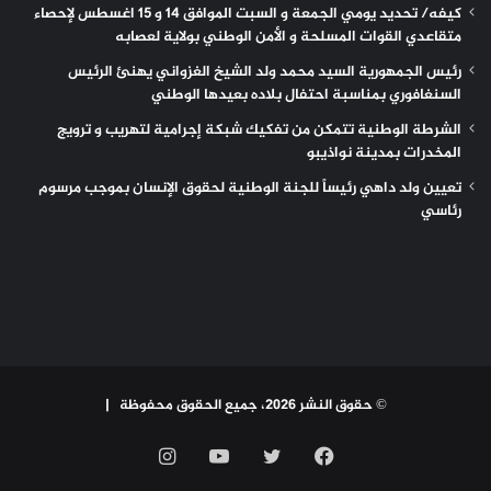
كيفه/ تحديد يومي الجمعة و السبت الموافق 14 و 15 اغسطس لإحصاء
متقاعدي القوات المسلحة و الأمن الوطني بولاية لعصابه
رئيس الجمهورية السيد محمد ولد الشيخ الغزواني يهنئ الرئيس
السنغافوري بمناسبة احتفال بلاده بعيدها الوطني
الشرطة الوطنية تتمكن من تفكيك شبكة إجرامية لتهريب و ترويج
المخدرات بمدينة نواذيبو
تعيين ولد داهي رئيساً للجنة الوطنية لحقوق الإنسان بموجب مرسوم
رئاسي
© حقوق النشر 2026، جميع الحقوق محفوظة |
فيسبوك
تويتر
يوتيوب
انستقرام