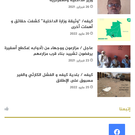
وزير الداخلية واللامركزية
26 فبراير، 2021
كيفه/ “وثيقة وزارة الداخلية” كشفت حقائق و
أهملت أخرى
20 مايو، 2022
عاجل / مزارعون ووجهاء من (آدوابه )مكطع أسفيرة
يرفضون تشييد بناء قرب مزارعهم
23 فبراير، 2021
كيفه / بلدية كيفه و الفشل الكارثي والغير
مسبوق على الإطلاق
25 مايو، 2022
إتبعنا