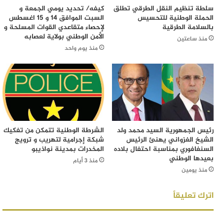
سلطة تنظيم النقل الطرقي تطلق
كيفه/ تحديد يومي الجمعة و
الحملة الوطنية للتحسيس
السبت الموافق 14 و 15 اغسطس
بالسلامة الطرقية
لإحصاء متقاعدي القوات المسلحة و
الأمن الوطني بولاية لعصابه
منذ ساعتين
منذ يوم واحد
رئيس الجمهورية السيد محمد ولد
الشرطة الوطنية تتمكن من تفكيك
الشيخ الغزواني يهنئ الرئيس
شبكة إجرامية لتهريب و ترويج
السنغافوري بمناسبة احتفال بلاده
المخدرات بمدينة نواذيبو
بعيدها الوطني
منذ 3 أيام
منذ يومين
اترك تعليقاً