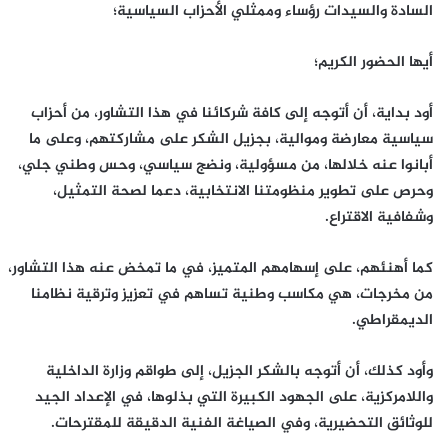
السادة والسيدات رؤساء وممثلي الأحزاب السياسية؛
أيها الحضور الكريم؛
أود بداية، أن أتوجه إلى كافة شركائنا في هذا التشاور، من أحزاب
سياسية معارضة وموالية، بجزيل الشكر على مشاركتهم، وعلى ما
أبانوا عنه خلالها، من مسؤولية، ونضج سياسي، وحس وطني جلي،
وحرص على تطوير منظومتنا الانتخابية، دعما لصحة التمثيل،
وشفافية الاقتراع.
كما أهنئهم، على إسهامهم المتميز، في ما تمخض عنه هذا التشاور،
من مخرجات، هي مكاسب وطنية تساهم في تعزيز وترقية نظامنا
الديمقراطي.
وأود كذلك، أن أتوجه بالشكر الجزيل، إلى طواقم وزارة الداخلية
واللامركزية، على الجهود الكبيرة التي بذلوها، في الإعداد الجيد
للوثائق التحضيرية، وفي الصياغة الفنية الدقيقة للمقترحات.