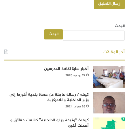
البحث
البحث
أخر المقالات
أخبار سارة لكافة المدرسين
27 يونيو، 2020
كيفه / رسالة عاجلة من عمدة بلدية أغورط إلى
وزير الداخلية واللامركزية
26 فبراير، 2021
كيفه/ “وثيقة وزارة الداخلية” كشفت حقائق و
أهملت أخرى