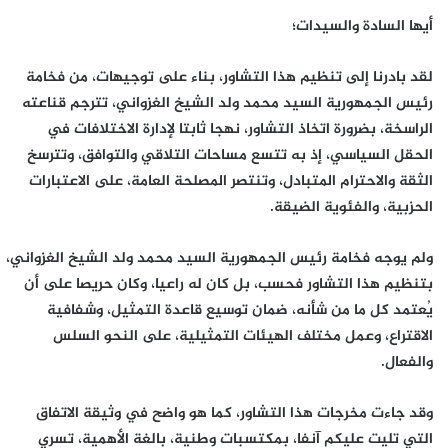
أيها السادة والسيدات؛
لقد بادرنا إلى تنظيم هذا التشاور، بناء على توجيهات، من فخامة
رئيس الجمهورية السيد محمد ولد الشيخ الغزواني، تترجم قناعته
الراسخة، بضرورة اتخاذ التشاور، نهجا ثابتا لإدارة الاختلافات في
الحقل السياسي، إذ به تتسع مساحات التلاقي والتوافق، وتترسخ
الثقة والاحترام المتبادل، وتنتصر المصلحة العامة، على الاعتبارات
الحزبية، والفئوية الضيقة.
ولم يوجه فخامة رئيس الجمهورية السيد محمد ولد الشيخ الغزواني،
بتنظيم هذا التشاور فحسب، بل كان له راعيا، وكان حريصا على أن
يُعتمد كل ما من شأنه، ضمان توسيع قاعدة التمثيل، وشفافية
الاقتراع، وعمل مختلف الهيئات التمثيلية، على النحو السلس
والفعال.
وقد جاءت مخرجات هذا التشاور، كما هو واضح في وثيقة الاتفاق
التي تليت عليكم آنفا، بمكتسبات وطنية، بالغة الأهمية، تسري