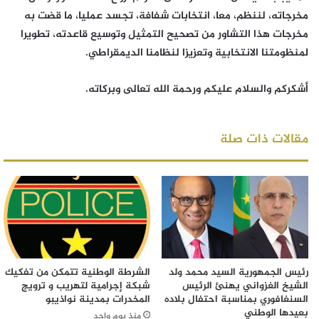
مخرجاته، لننظم، معا، انتخابات شفافة، تجسد عمليا، ما قضت به
مخرجات هذا التشاور من تصحيح التمثيل وتوسيع قاعدته، تطويرا
لمنظومتنا الانتخابية وتعزيزا لنظامنا الديمقراطي.
أشكركم والسلام عليكم ورحمة الله تعالى وبركاته.
مقالات ذات صلة
رئيس الجمهورية السيد محمد ولد
الشرطة الوطنية تتمكن من تفكيك
الشيخ الغزواني يهنئ الرئيس
شبكة إجرامية لتهريب و ترويج
السنغافوري بمناسبة احتفال بلاده
المخدرات بمدينة نواذيبو
بعيدها الوطني
منذ يوم واحد