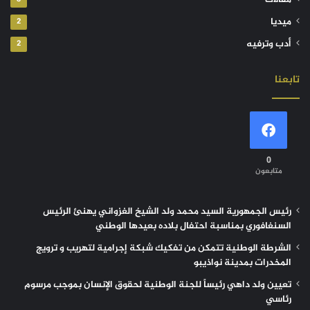
مقالات
ميديا
2
أدب وترفيه
2
تابعنا
0
متابعون
رئيس الجمهورية السيد محمد ولد الشيخ الغزواني يهنئ الرئيس
السنغافوري بمناسبة احتفال بلاده بعيدها الوطني
الشرطة الوطنية تتمكن من تفكيك شبكة إجرامية لتهريب و ترويج
المخدرات بمدينة نواذيبو
تعيين ولد داهي رئيساً للجنة الوطنية لحقوق الإنسان بموجب مرسوم
رئاسي