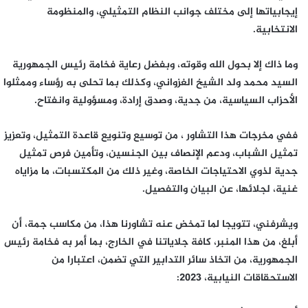
إيجابياتها إلى مختلف جوانب النظام التمثيلي، والمنظومة
الانتخابية.
وما ذاك إلا بحول الله وقوته، وبفضل رعاية فخامة رئيس الجمهورية
السيد محمد ولد الشيخ الغزواني، وكذلك بما تحلى به رؤساء وممثلوا
الأحزاب السياسية، من جدية، وصدق إرادة، ومسؤولية وانفتاح.
ففي مخرجات هذا التشاور ، من توسيع وتنويع قاعدة التمثيل، وتعزيز
تمثيل الشباب، ودعم الإنصاف بين الجنسين، وتأمين فرص تمثيل
جدية لذوي الاحتياجات الخاصة، وغير ذلك من المكتسبات، ما مزاياه
غنية، لجلائها، عن البيان والتفصيل.
ويشرفني، تتويجا لما تمخض عنه تشاورنا هذا، من مكاسب جمة، أن
أبلغ، من هذا المنبر، كافة جلاياتنا في الخارج، بما أمر به فخامة رئيس
الجمهورية، من اتخاذ سائر التدابير التي تضمن، اعتبارا من
الاستحقاقات النيابية، 2023: