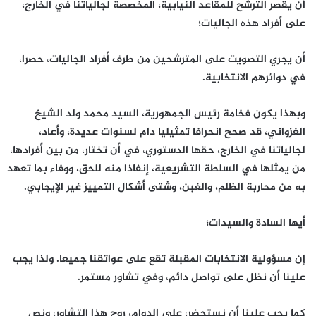
أن يقصر الترشح للمقاعد النيابية، المخصصة لجالياتنا في الخارج،
على أفراد هذه الجاليات؛
أن يجري التصويت على المترشحين من طرف أفراد الجاليات، حصرا،
في دوائرهم الانتخابية.
وبهذا يكون فخامة رئيس الجمهورية، السيد محمد ولد الشيخ
الغزواني، قد صحح انحرافا تمثيليا دام لسنوات عديدة، وأعاد،
لجالياتنا في الخارج، حقها الدستوري، في أن تختار، من بين أفرادها،
من يمثلها في السلطة التشريعية، إنفاذا منه للحق، ووفاء بما تعهد
به من محاربة الظلم، والغبن، وشتى أشكال التمييز غير الإيجابي.
أيها السادة والسيدات؛
إن مسؤولية الانتخابات المقبلة تقع على عواتقنا جميعا. ولذا يجب
علينا أن نظل على تواصل دائم، وفي تشاور مستمر.
كما يجب علينا أن نستحضر، على الدوام، روح هذا التشاور، ونص