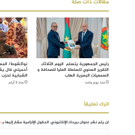
مقالات ذات صلة
رئيس الجمهورية يتسلم اليوم الثلاثاء
نواكشوط/ المست
التقرير السنوي للسلطة العليا للصحافة و
أحميتي فال يش
السمعيات البصرية الهاب
الشبابية لحزب ا
منذ يوم واحد
منذ 3 أيام
اترك تعليقاً
لن يتم نشر عنوان بريدك الإلكتروني.
الحقول الإلزامية مشار إليها بـ
*