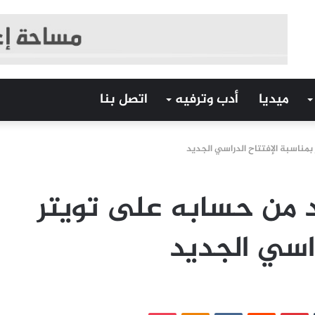
ميديا
أدب وترفيه
اتصل بنا
مناسبة الإفتتاح الدراسي الجديد
 من حسابه على تويتر
راسي الجديد
‏Tumblr
بينتيريست
‏Reddit
‏VKontakte
Odnoklassniki
بوكيت