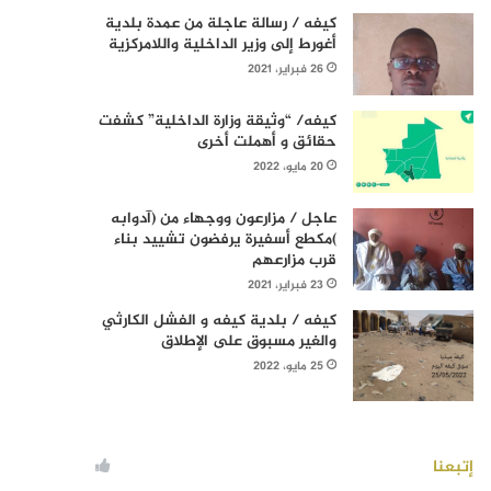
كيفه / رسالة عاجلة من عمدة بلدية
أغورط إلى وزير الداخلية واللامركزية
26 فبراير، 2021
كيفه/ “وثيقة وزارة الداخلية” كشفت
حقائق و أهملت أخرى
20 مايو، 2022
عاجل / مزارعون ووجهاء من (آدوابه
)مكطع أسفيرة يرفضون تشييد بناء
قرب مزارعهم
23 فبراير، 2021
كيفه / بلدية كيفه و الفشل الكارثي
والغير مسبوق على الإطلاق
25 مايو، 2022
إتبعنا