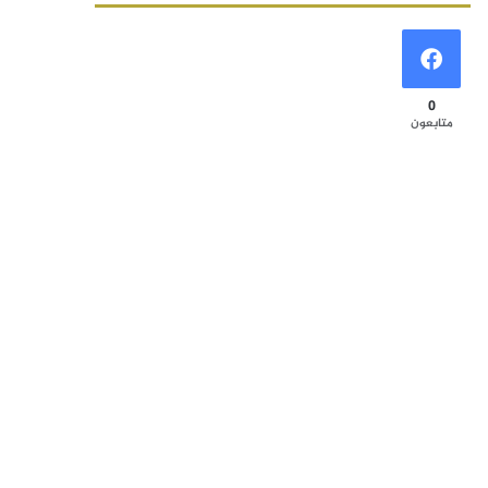
0
متابعون