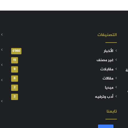
التصنيفات
الأخبار
6٬980
غير مصنف
15
مقابلات
9
ة
مقالات
8
ميديا
2
أدب وترفيه
2
تابعنا