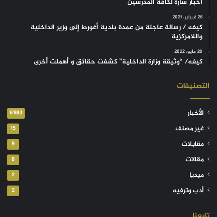
أخبار سارة لكافة المدرسين
26 فبراير، 2021
كيفه / رسالة عاجلة من عمدة بلدية أغورط إلى وزير الداخلية
واللامركزية
20 مايو، 2022
كيفه/ “وثيقة وزارة الداخلية” كشفت حقائق و أهملت أخرى
التصنيفات
الأخبار
6٬983
غير مصنف
15
مقابلات
9
مقالات
8
ميديا
2
أدب وترفيه
2
تابعنا