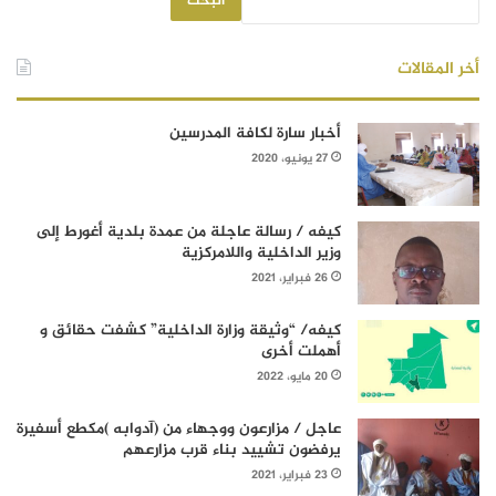
البحث
أخر المقالات
أخبار سارة لكافة المدرسين
27 يونيو، 2020
كيفه / رسالة عاجلة من عمدة بلدية أغورط إلى
وزير الداخلية واللامركزية
26 فبراير، 2021
كيفه/ “وثيقة وزارة الداخلية” كشفت حقائق و
أهملت أخرى
20 مايو، 2022
عاجل / مزارعون ووجهاء من (آدوابه )مكطع أسفيرة
يرفضون تشييد بناء قرب مزارعهم
23 فبراير، 2021