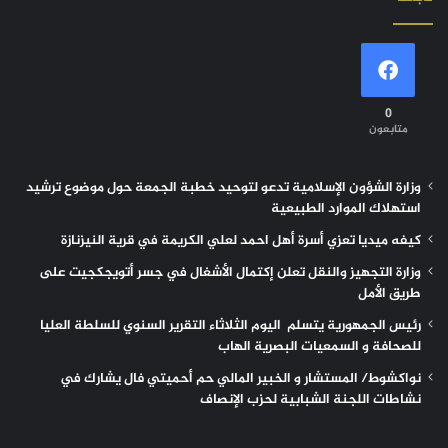
0
متابعون
وزارة الشؤون الإسلامية تدعو لتوحيد خطبة الجمعة حول موضوع ترشيد
استهلاك الموارد الطبيعية
كيفه ميديا تعزي أسرة أهل احمد لعلي الكريمة في قرية النيزنازة
وزارة التجهيز والنقل تعلن إكتمال الأشغال في جسر أتويجكجيت على
طريق الأمل
رئيس الجمهورية يتسلم اليوم الثلاثاء التقرير السنوي للسلطة العليا
للصحافة و السمعيات البصرية الهاب
نواكشوط/ المستشار و الخبير المالي حم أحميتي فال يشارك في
نشاطات اللجنة الشبابية لحزب الإنصاف