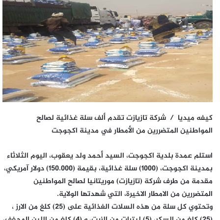
كيفه ميديا / شركة تازيازت تقدم ألف سلة غذائية لصالح
المواطنين المتضررين من الأمطار في مدينة اكجوجت
استلم عمدة بلدية اكجوجت، السيد أحمد ولد يعقوب، اليوم الثلاثاء
بمدينة اكجوجت، (1000) سلة غذائية، بقيمة (150.000) دولار آمريكي،
مقدمة من طرف شركة (تازيازت) موريتانيا لصالح المواطنين
المتضررين من الامطار الاخيرة، التي شهدتها الولاية.
وتحتوي كل سلة من هذه السلات الغذائية على (25) كلغ من الارز ،
(25) كلغ من السكر، (5) ليترات من الزيت، و (4) كلغ من اللبن المجفف،