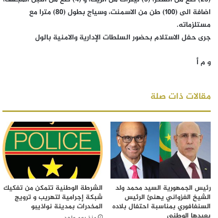
اضافة الى (100) طن من الاسمنت، وسياج بطول (80) مترا مع
مستلزماته.
جرى حفل الاستلام بحضور السلطات الإدارية والامنية بالول
و م أ
مقالات ذات صلة
رئيس الجمهورية السيد محمد ولد
الشرطة الوطنية تتمكن من تفكيك
الشيخ الغزواني يهنئ الرئيس
شبكة إجرامية لتهريب و ترويج
السنغافوري بمناسبة احتفال بلاده
المخدرات بمدينة نواذيبو
بعيدها الوطني
منذ يوم واحد