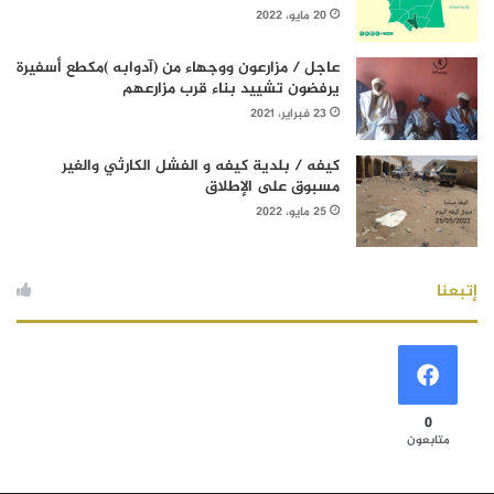
20 مايو، 2022
عاجل / مزارعون ووجهاء من (آدوابه )مكطع أسفيرة
يرفضون تشييد بناء قرب مزارعهم
23 فبراير، 2021
كيفه / بلدية كيفه و الفشل الكارثي والغير
مسبوق على الإطلاق
25 مايو، 2022
إتبعنا
0
متابعون