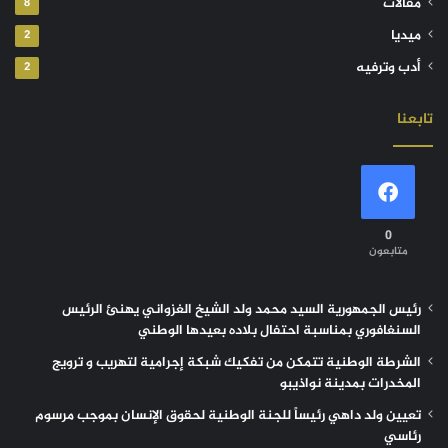
مقالات
8
ميديا
2
أدب وترفيه
2
تابعنا
0
متابعون
رئيس الجمهورية السيد محمد ولد الشيخ الغزواني يهنئ الرئيس
السنغافوري بمناسبة احتفال بلاده بعيدها الوطني
الشرطة الوطنية تتمكن من تفكيك شبكة إجرامية لتهريب و ترويج
المخدرات بمدينة نواذيبو
تعيين ولد داهي رئيساً للجنة الوطنية لحقوق الإنسان بموجب مرسوم
رئاسي