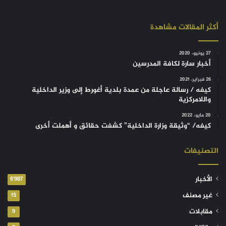
أكثر المقالات مشاهدة
27 يونيو، 2020
أخبار سارة لكافة المدرسين
26 فبراير، 2021
كيفه / رسالة عاجلة من عمدة بلدية أغورط إلى وزير الداخلية
واللامركزية
20 مايو، 2022
كيفه/ “وثيقة وزارة الداخلية” كشفت حقائق و أهملت أخرى
التصنيفات
الأخبار
6٬987
غير مصنف
15
مقابلات
9