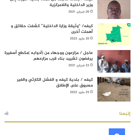
وزير الداخلية واللامركزية
26 فبراير، 2021
كيفه/ “وثيقة وزارة الداخلية” كشفت حقائق و
أهملت أخرى
20 مايو، 2022
عاجل / مزارعون ووجهاء من (آدوابه )مكطع أسفيرة
يرفضون تشييد بناء قرب مزارعهم
23 فبراير، 2021
كيفه / بلدية كيفه و الفشل الكارثي والغير
مسبوق على الإطلاق
25 مايو، 2022
إتبعنا