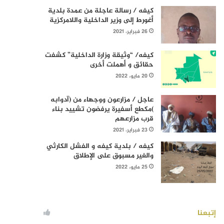
كيفه / رسالة عاجلة من عمدة بلدية
أغورط إلى وزير الداخلية واللامركزية
26 فبراير، 2021
كيفه/ “وثيقة وزارة الداخلية” كشفت
حقائق و أهملت أخرى
20 مايو، 2022
عاجل / مزارعون ووجهاء من (آدوابه
)مكطع أسفيرة يرفضون تشييد بناء
قرب مزارعهم
23 فبراير، 2021
كيفه / بلدية كيفه و الفشل الكارثي
والغير مسبوق على الإطلاق
25 مايو، 2022
إتبعنا