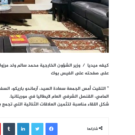
كيفه ميديا / وزير الشؤون الخارجية محمد سالم ولد مرزوك
على صفحته على الفيس بوك
” التقيت أمس الجمعة سعادة السيد، آرماندو باريكو، السفير
المامي، القنصل الشرفي العام لايطاليا في موريتانيا.
شكل اللقاء مناسبة لتثمين العلاقات الثنائية التي تجمع بلد
فيسبوك
تويتر
لينكدإن
‏Tumblr
شاركها