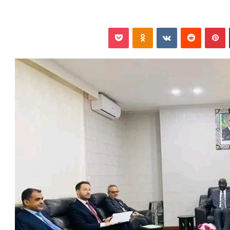
‏Tumblr
بينتيريست
‏Reddit
‏VKontakte
Odnoklassniki
بوكيت