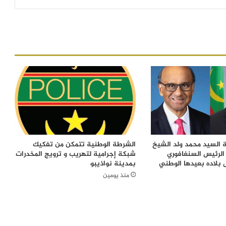
 السيد محمد ولد الشيخ
الشرطة الوطنية تتمكن من تفكيك
الرئيس السنغافوري
شبكة إجرامية لتهريب و ترويج المخدرات
 بلاده بعيدها الوطني
بمدينة نواذيبو
منذ يومين