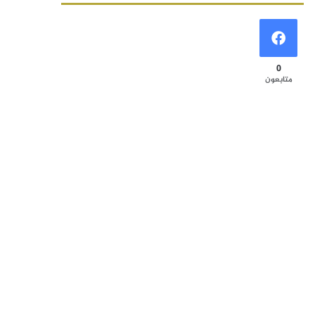
0
متابعون