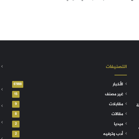
التصنيفات
الأخبار
6٬988
غير مصنف
15
مقابلات
9
ة
مقالات
8
ميديا
2
أدب وترفيه
2