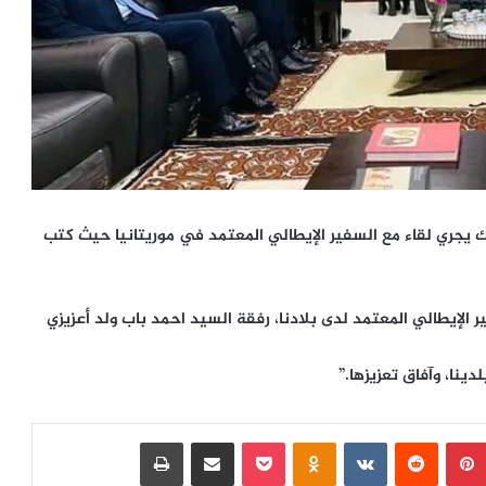
 يجري لقاء مع السفير الإيطالي المعتمد في موريتانيا حيث كتب
 الإيطالي المعتمد لدى بلادنا، رفقة السيد احمد باب ولد أعزيزي
ينا، وآفاق تعزيزها.”
بينتيريست
‏Reddit
‏VKontakte
Odnoklassniki
بوكيت
مشاركة عبر البريد
طباعة