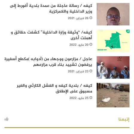
كيفه / رسالة عاجلة من عمدة بلدية أغورط إلى
وزير الداخلية واللامركزية
26 فبراير، 2021
كيفه/ “وثيقة وزارة الداخلية” كشفت حقائق و
أهملت أخرى
20 مايو، 2022
عاجل / مزارعون ووجهاء من (آدوابه )مكطع أسفيرة
يرفضون تشييد بناء قرب مزارعهم
23 فبراير، 2021
كيفه / بلدية كيفه و الفشل الكارثي والغير
مسبوق على الإطلاق
25 مايو، 2022
إتبعنا