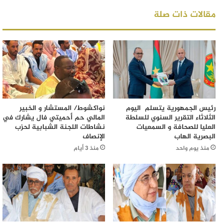
مقالات ذات صلة
رئيس الجمهورية يتسلم اليوم
نواكشوط/ المستشار و الخبير
الثلاثاء التقرير السنوي للسلطة
المالي حم أحميتي فال يشارك في
العليا للصحافة و السمعيات
نشاطات اللجنة الشبابية لحزب
البصرية الهاب
الإنصاف
منذ يوم واحد
منذ 3 أيام