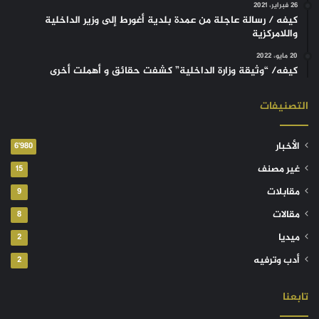
26 فبراير، 2021
كيفه / رسالة عاجلة من عمدة بلدية أغورط إلى وزير الداخلية
واللامركزية
20 مايو، 2022
كيفه/ “وثيقة وزارة الداخلية” كشفت حقائق و أهملت أخرى
التصنيفات
الأخبار
6٬980
غير مصنف
15
مقابلات
9
مقالات
8
ميديا
2
أدب وترفيه
2
تابعنا