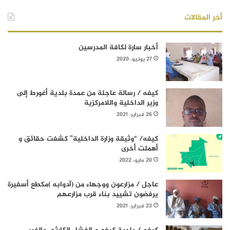
أخر المقالات
أخبار سارة لكافة المدرسين
27 يونيو، 2020
كيفه / رسالة عاجلة من عمدة بلدية أغورط إلى
وزير الداخلية واللامركزية
26 فبراير، 2021
كيفه/ “وثيقة وزارة الداخلية” كشفت حقائق و
أهملت أخرى
20 مايو، 2022
عاجل / مزارعون ووجهاء من (آدوابه )مكطع أسفيرة
يرفضون تشييد بناء قرب مزارعهم
23 فبراير، 2021