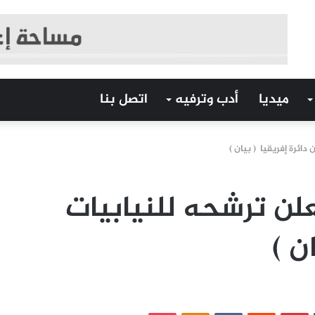
ميديا
أدب وترفيه
اتصل بنا
ائرة إفريقيا ( بيان )
لن ترشحه للنيابيات
ان )
‏Tumblr
بينتيريست
‏Reddit
‏VKontakte
Odnoklassniki
بوكيت