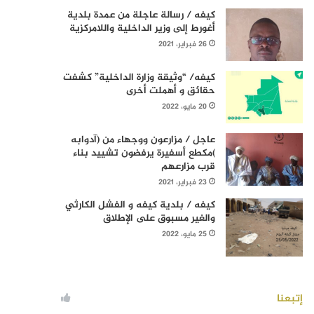
كيفه / رسالة عاجلة من عمدة بلدية
أغورط إلى وزير الداخلية واللامركزية
26 فبراير، 2021
كيفه/ “وثيقة وزارة الداخلية” كشفت
حقائق و أهملت أخرى
20 مايو، 2022
عاجل / مزارعون ووجهاء من (آدوابه
)مكطع أسفيرة يرفضون تشييد بناء
قرب مزارعهم
23 فبراير، 2021
كيفه / بلدية كيفه و الفشل الكارثي
والغير مسبوق على الإطلاق
25 مايو، 2022
إتبعنا