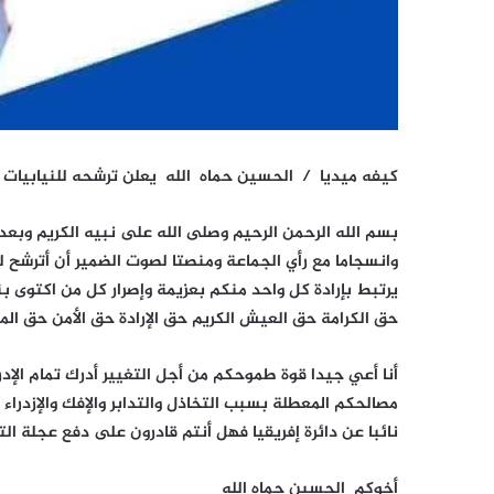
كيفه ميديا / الحسين حماه الله يعلن ترشحه للنيابيات عن
بسم الله الرحمن الرحيم وصلى الله على نبيه الكريم وبعد
وانسجاما مع رأي الجماعة ومنصتا لصوت الضمير أن أترشح ل
يرتبط بإرادة كل واحد منكم بعزيمة وإصرار كل من اكتوى ب
حق الكرامة حق العيش الكريم حق الإرادة حق الأمن حق الم
أنا أعي جيدا قوة طموحكم من أجل التغيير أدرك تمام الإ
مصالحكم المعطلة بسبب التخاذل والتدابر والإفك والإزدرا
نائبا عن دائرة إفريقيا فهل أنتم قادرون على دفع عجلة الت
أخوكم الحسين حماه الله