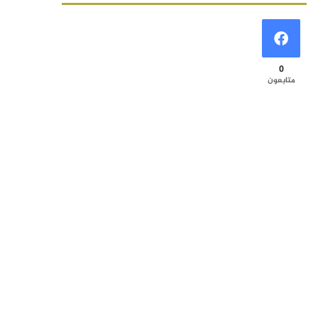
0
متابعون