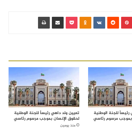
بينتيريست
‏Reddit
‏VKontakte
Odnoklassniki
بوكيت
مشاركة عبر البريد
طباعة
رئيساً للجنة الوطنية
تعيين ولد داهي رئيساً للجنة الوطنية
 بموجب مرسوم رئاسي
لحقوق الإنسان بموجب مرسوم رئاسي
منذ يومين