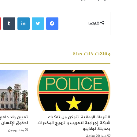
فيسبوك
تويتر
لينكدإن
‏Tumblr
شاركها
مقالات ذات صلة
الشرطة الوطنية تتمكن من تفكيك
تعيين ولد داهي 
شبكة إجرامية لتهريب و ترويج المخدرات
لحقوق الإنسان
بمدينة نواذيبو
منذ يومين
منذ 20 ساعة