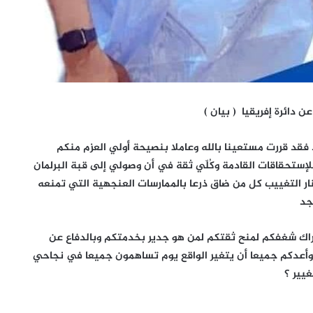
 دائرة إفريقيا ( بيان )
 فقد قررت مستعينا بالله وعاملا بنصيحة أولي العزم منكم
لإستحقاقات القادمة وكُلّي ثقة في أن وصولي إلى قبة البرلمان
نار التغييب كل من ضاق ذرعا بالممارسات العنجهية التي تمنعه
جد
دراك شغفكم لمنح ثقتكم لمن هو جدير بخدمتكم وبالدفاع عن
ء وأعدكم جميعا أن يتغير الواقع يوم تساهمون جميعا في نجاحي
غيير ؟