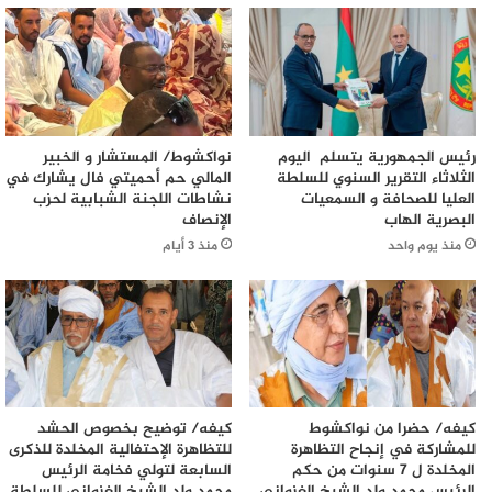
رئيس الجمهورية يتسلم اليوم
نواكشوط/ المستشار و الخبير
الثلاثاء التقرير السنوي للسلطة
المالي حم أحميتي فال يشارك في
العليا للصحافة و السمعيات
نشاطات اللجنة الشبابية لحزب
البصرية الهاب
الإنصاف
منذ يوم واحد
منذ 3 أيام
كيفه/ حضرا من نواكشوط
كيفه/ توضيح بخصوص الحشد
للمشاركة في إنجاح التظاهرة
للتظاهرة الإحتفالية المخلدة للذكرى
المخلدة ل 7 سنوات من حكم
السابعة لتولي فخامة الرئيس
الرئيس محمد ولد الشيخ الغزواني
محمد ولد الشيخ الغزواني للسلطة