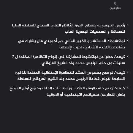
0
متابعون
رئيس الجمهورية يتسلم اليوم الثلاثاء التقرير السنوي للسلطة العليا
للصحافة و السمعيات البصرية الهاب
نواكشوط/ المستشار و الخبير المالي حم أحميتي فال يشارك في
نشاطات اللجنة الشبابية لحزب الإنصاف
كيفه/ حضرا من نواكشوط للمشاركة في إنجاح التظاهرة المخلدة ل 7
سنوات من حكم الرئيس محمد ولد الشيخ الغزواني
كيفه/ توضيح بخصوص الحشد للتظاهرة الإحتفالية المخلدة للذكرى
السابعة لتولي فخامة الرئيس محمد ولد الشيخ الغزواني للسلطة
كيفه/ زعيم حلف الوفاء النائب لمرابط : باب الحلف مفتوح أمام الجميع
بغض النظر عن خلفياتهم الاجتماعية أو العرقية