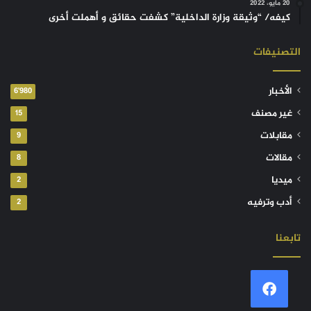
20 مايو، 2022
كيفه/ “وثيقة وزارة الداخلية” كشفت حقائق و أهملت أخرى
التصنيفات
الأخبار
6٬980
غير مصنف
15
مقابلات
9
مقالات
8
ميديا
2
أدب وترفيه
2
تابعنا