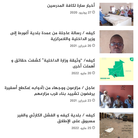
أخبار سارة لكافة المدرسين
27 يونيو، 2020
كيفه / رسالة عاجلة من عمدة بلدية أغورط إلى
وزير الداخلية واللامركزية
26 فبراير، 2021
كيفه/ “وثيقة وزارة الداخلية” كشفت حقائق و
أهملت أخرى
20 مايو، 2022
عاجل / مزارعون ووجهاء من (آدوابه )مكطع أسفيرة
يرفضون تشييد بناء قرب مزارعهم
23 فبراير، 2021
كيفه / بلدية كيفه و الفشل الكارثي والغير
مسبوق على الإطلاق
25 مايو، 2022