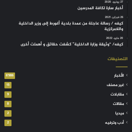
27 يونيو، 2020
أخبار سارة لكافة المدرسين
26 فبراير، 2021
كيفه / رسالة عاجلة من عمدة بلدية أغورط إلى وزير الداخلية
واللامركزية
20 مايو، 2022
كيفه/ “وثيقة وزارة الداخلية” كشفت حقائق و أهملت أخرى
التصنيفات
الأخبار
6٬986
غير مصنف
15
مقابلات
9
مقالات
8
ميديا
2
أدب وترفيه
2