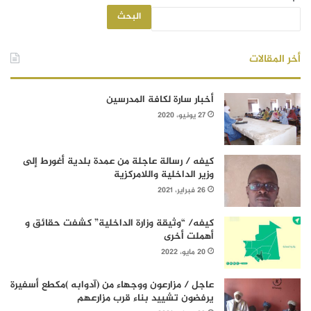
البحث
أخر المقالات
أخبار سارة لكافة المدرسين
27 يونيو، 2020
كيفه / رسالة عاجلة من عمدة بلدية أغورط إلى
وزير الداخلية واللامركزية
26 فبراير، 2021
كيفه/ “وثيقة وزارة الداخلية” كشفت حقائق و
أهملت أخرى
20 مايو، 2022
عاجل / مزارعون ووجهاء من (آدوابه )مكطع أسفيرة
يرفضون تشييد بناء قرب مزارعهم