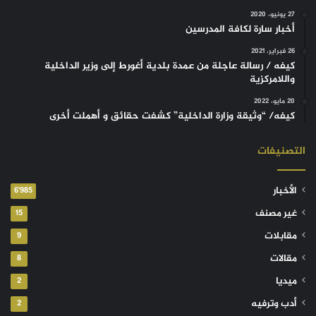
27 يونيو، 2020
أخبار سارة لكافة المدرسين
26 فبراير، 2021
كيفه / رسالة عاجلة من عمدة بلدية أغورط إلى وزير الداخلية
واللامركزية
20 مايو، 2022
كيفه/ “وثيقة وزارة الداخلية” كشفت حقائق و أهملت أخرى
التصنيفات
الأخبار
6٬985
غير مصنف
15
مقابلات
9
مقالات
8
ميديا
2
أدب وترفيه
2