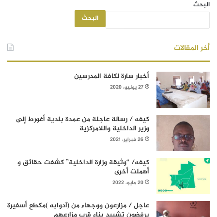
البحث
البحث
أخر المقالات
أخبار سارة لكافة المدرسين
27 يونيو، 2020
كيفه / رسالة عاجلة من عمدة بلدية أغورط إلى
وزير الداخلية واللامركزية
26 فبراير، 2021
كيفه/ “وثيقة وزارة الداخلية” كشفت حقائق و
أهملت أخرى
20 مايو، 2022
عاجل / مزارعون ووجهاء من (آدوابه )مكطع أسفيرة
يرفضون تشييد بناء قرب مزارعهم