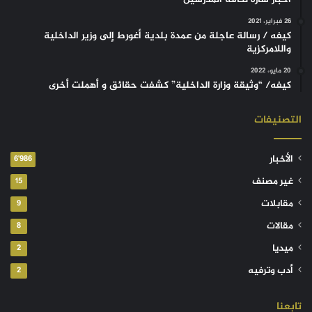
26 فبراير، 2021
كيفه / رسالة عاجلة من عمدة بلدية أغورط إلى وزير الداخلية
واللامركزية
20 مايو، 2022
كيفه/ “وثيقة وزارة الداخلية” كشفت حقائق و أهملت أخرى
التصنيفات
الأخبار
6٬986
غير مصنف
15
مقابلات
9
مقالات
8
ميديا
2
أدب وترفيه
2
تابعنا