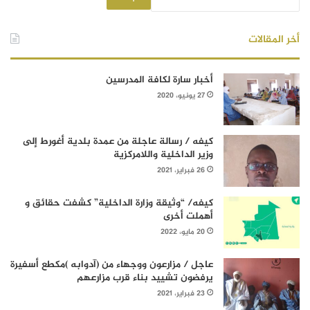
أخر المقالات
أخبار سارة لكافة المدرسين
27 يونيو، 2020
كيفه / رسالة عاجلة من عمدة بلدية أغورط إلى
وزير الداخلية واللامركزية
26 فبراير، 2021
كيفه/ “وثيقة وزارة الداخلية” كشفت حقائق و
أهملت أخرى
20 مايو، 2022
عاجل / مزارعون ووجهاء من (آدوابه )مكطع أسفيرة
يرفضون تشييد بناء قرب مزارعهم
23 فبراير، 2021