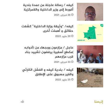
كيفه / رسالة عاجلة من عمدة بلدية
أغورط إلى وزير الداخلية واللامركزية
26 فبراير، 2021
كيفه/ “وثيقة وزارة الداخلية” كشفت
حقائق و أهملت أخرى
20 مايو، 2022
عاجل / مزارعون ووجهاء من (آدوابه
)مكطع أسفيرة يرفضون تشييد بناء
قرب مزارعهم
23 فبراير، 2021
كيفه / بلدية كيفه و الفشل الكارثي
والغير مسبوق على الإطلاق
25 مايو، 2022
إتبعنا