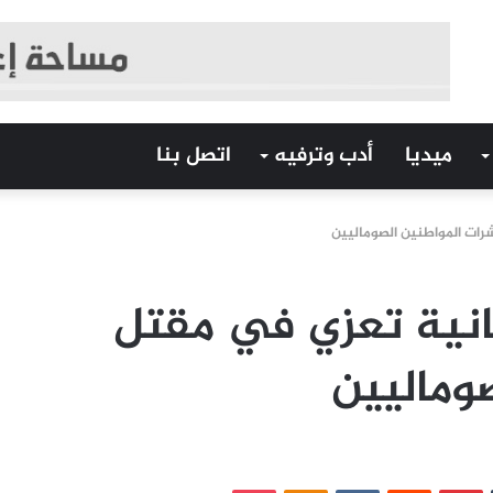
ميديا
أدب وترفيه
اتصل بنا
شرات المواطنين الصوماليين
بتانية تعزي في مقتل
وماليين
‏Tumblr
بينتيريست
‏Reddit
‏VKontakte
Odnoklassniki
بوكيت