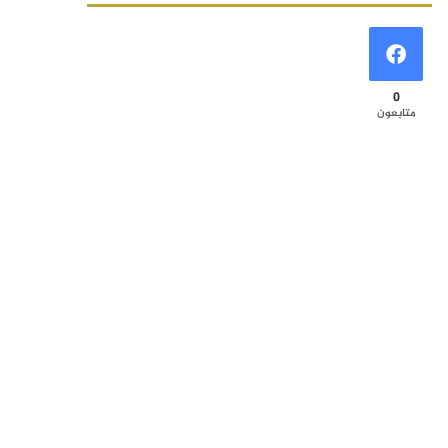
0
متابعون