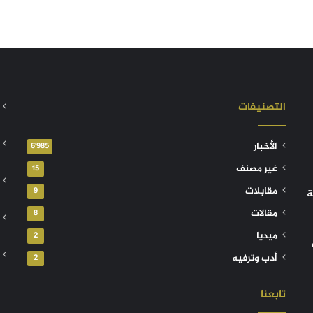
التصنيفات
الأخبار
6٬985
غير مصنف
15
مقابلات
9
ة
مقالات
8
ميديا
2
أدب وترفيه
2
تابعنا