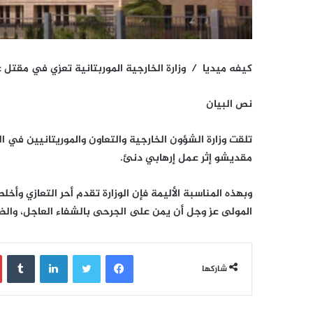
كيفه ميديا / وزارة الخارجية الموربتانية تعزي في مقت
نص البيان
تلقت وزارة الشؤون الخارجية والتعاون والموريتانيين في ا
مقديشو إثر عمل إرهابي دنئ.
وبهذه المناسبة الأليمة فإن الوزارة تقدم أحر التعازي وأخ
المولى عز وجل أن يمن على الجرحى بالشفاء العاجل، والضح
فيسبوك
تويتر
لينكدإن
‏Tumblr
شاركها