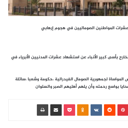
ل عشرات المواطنين الصوماليين في هجوم إرهابي
لخارج بأسى كبير الأنباء عن استشهاد عشرات المدنيين الأبرياء في
لص المواساة لجمهورية الصومال الفيدرالية ،حكومة وشعبا ،سائلة
ايا بواسع رحمته وأن يلهم أهليهم الصبر والسلوان
بينتيريست
‏Reddit
‏VKontakte
Odnoklassniki
بوكيت
مشاركة عبر البريد
طباعة