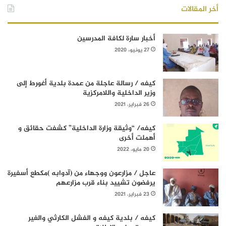
أخر المقالات
أخبار سارة لكافة المدرسين
27 يونيو، 2020
كيفه / رسالة عاجلة من عمدة بلدية أغورط إلى
وزير الداخلية واللامركزية
26 فبراير، 2021
كيفه/ “وثيقة وزارة الداخلية” كشفت حقائق و
أهملت أخرى
20 مايو، 2022
عاجل / مزارعون ووجهاء من (آدوابه )مكطع أسفيرة
يرفضون تشييد بناء قرب مزارعهم
23 فبراير، 2021
كيفه / بلدية كيفه و الفشل الكارثي والغير