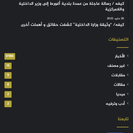
كيفه / رسالة عاجلة من عمدة بلدية أغورط إلى وزير الداخلية
واللامركزية
20 مايو، 2022
كيفه/ “وثيقة وزارة الداخلية” كشفت حقائق و أهملت أخرى
التصنيفات
الأخبار
6٬986
غير مصنف
15
مقابلات
9
مقالات
8
ميديا
2
أدب وترفيه
2
تابعنا