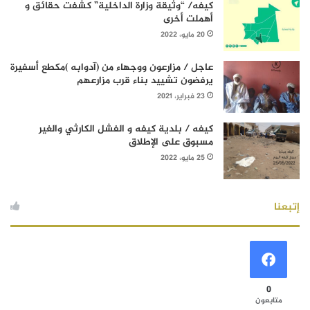
كيفه/ “وثيقة وزارة الداخلية” كشفت حقائق و
أهملت أخرى
20 مايو، 2022
عاجل / مزارعون ووجهاء من (آدوابه )مكطع أسفيرة
يرفضون تشييد بناء قرب مزارعهم
23 فبراير، 2021
كيفه / بلدية كيفه و الفشل الكارثي والغير
مسبوق على الإطلاق
25 مايو، 2022
إتبعنا
0
متابعون