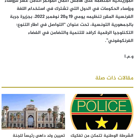
الموريتانية المنظمة على هامش أعمال المؤتمر الثامن عشر للرؤساء
ورؤساء الحكومات في الدول التي تشترك في استخدام اللغة
الفرنسية المقرر تنظيمه يومي 19 و20 نوفمبر 2022، بجزيرة جربة
بالجمهورية التونسية، تحت عنوان “التواصل في اطار التنوع؛
التكنلوجيا الرقمية كرافد للتنمية والتضامن في الفضاء
الفرنكوفوني”.
و.م.ا
مقالات ذات صلة
الشرطة الوطنية تتمكن من تفكيك
تعيين ولد داهي رئيساً للجنة