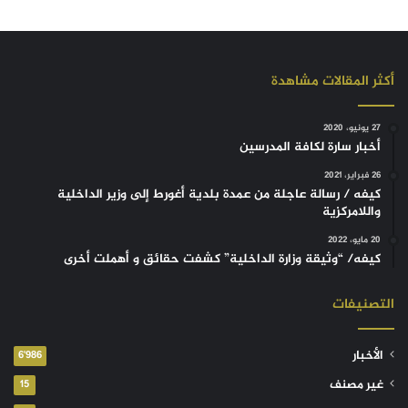
أكثر المقالات مشاهدة
27 يونيو، 2020
أخبار سارة لكافة المدرسين
26 فبراير، 2021
كيفه / رسالة عاجلة من عمدة بلدية أغورط إلى وزير الداخلية
واللامركزية
20 مايو، 2022
كيفه/ “وثيقة وزارة الداخلية” كشفت حقائق و أهملت أخرى
التصنيفات
الأخبار
6٬986
غير مصنف
15