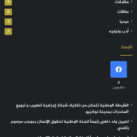
مقابلات
9
مقالات
8
ميديا
2
أدب وترفيه
2
تابعنا
0
متابعون
الشرطة الوطنية تتمكن من تفكيك شبكة إجرامية لتهريب و ترويج
المخدرات بمدينة نواذيبو
تعيين ولد داهي رئيساً للجنة الوطنية لحقوق الإنسان بموجب مرسوم
رئاسي