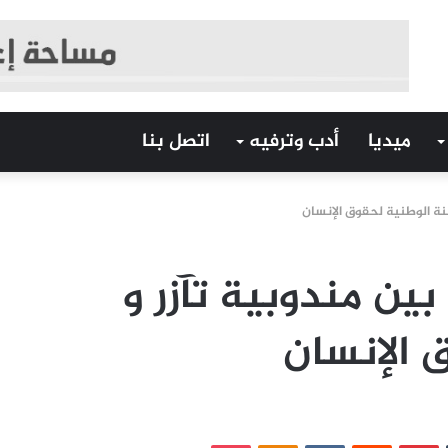
ميديا
أدب وترفيه
اتصل بنا
جنة الوطنية لحقوق الإنسان
بين مندوبية تآزر و
ق الإنسان
‏Tumblr
بينتيريست
‏Reddit
‏VKontakte
Odnoklassniki
بوكيت