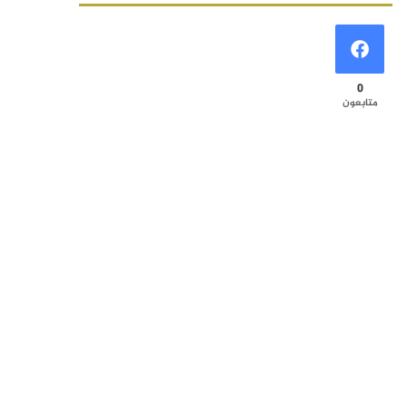
0
متابعون