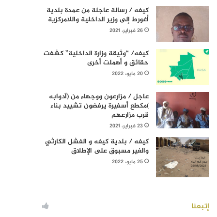
كيفه / رسالة عاجلة من عمدة بلدية
أغورط إلى وزير الداخلية واللامركزية
26 فبراير، 2021
كيفه/ “وثيقة وزارة الداخلية” كشفت
حقائق و أهملت أخرى
20 مايو، 2022
عاجل / مزارعون ووجهاء من (آدوابه
)مكطع أسفيرة يرفضون تشييد بناء
قرب مزارعهم
23 فبراير، 2021
كيفه / بلدية كيفه و الفشل الكارثي
والغير مسبوق على الإطلاق
25 مايو، 2022
إتبعنا