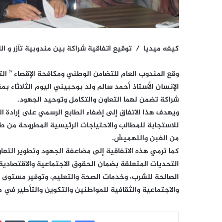
كيفه ميديا / توقيع اتفاقية شراكة بين مندوبية تآزر و ا
وقع المندوب العام للتضامن الوطني ومكافحة الإقصاء ” ا
الإنسان الأستاذ أحمد سالم ولد بوحبيني اليوم الثلاثاء 
شراكة تضمن لهما التعاون والتكامل وتوحيد الجهود.
ويهدف هذا الاتفاق إلى إضفاء الطابع الرسمي على إرادة الت
للاستجابة للمطالب والاحتياجات الرئيسية المطروحة من طر
من الغبن والتهميش.
كما ترمي هذه الاتفاقية إلى مضاعفة الجهود وتطوير التع
التحديات المتعلقة بضمان الحقوق الاجتماعية والاقتصادية
الصالحة للشرب، وخدمات الصحة والتعليم، وتوفير مستوى مع
والاجتماعية والثقافية للمواطنين والتكوين والتأطير في مج
فيسبوك
تويتر
لينكدإن
‏Tumblr