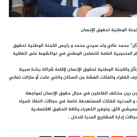
للجنة الوطنية لحقوق الإنسان
لتآزر” محمد عالي ولد سيدي محمد و رئيس اللجنة الوطنية لحقوق
بمقر المندوبية العامة للتضامن الوطني في نواكشوط على اتفاقية
آزر واللجنة الوطنية لحقوق الإنسان لإقامة شراكة بناءة سبيلا
ف الفقراء والفئات الهشة من السكان والتي عانت أو مازالت تعاني
اون بين مختلف الفاعلين في مجال حقوق الإنسان لمواجهة
 و المدنية للفئات المستهدفة خاصة في مجالات النفاذ للمياه
يشي لائق، وتوفير الكهرباء وكافة الحقوق الاقتصادية
الات إدارة المشاريع المدرة للدخل ،
بينتيريست
‏Reddit
‏VKontakte
Odnoklassniki
بوكيت
مشاركة عبر البريد
طباعة