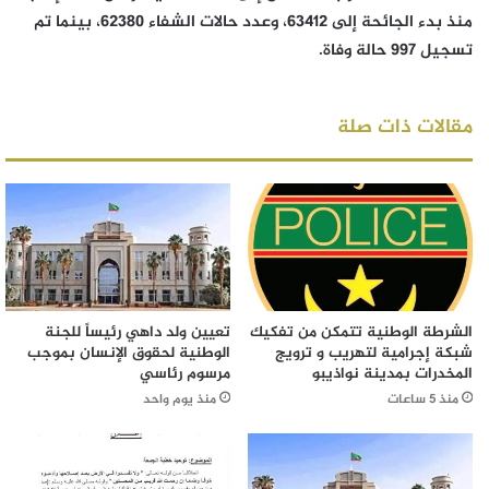
منذ بدء الجائحة إلى 63412، وعدد حالات الشفاء 62380، بينما تم
تسجيل 997 حالة وفاة.
مقالات ذات صلة
الشرطة الوطنية تتمكن من تفكيك
تعيين ولد داهي رئيساً للجنة
شبكة إجرامية لتهريب و ترويج
الوطنية لحقوق الإنسان بموجب
المخدرات بمدينة نواذيبو
مرسوم رئاسي
منذ 5 ساعات
منذ يوم واحد