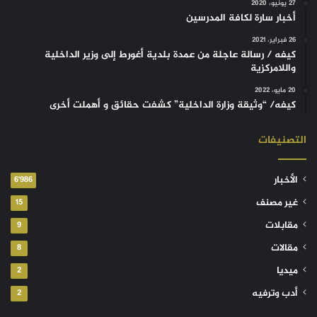
27 يونيو، 2020
أخبار سارة لكافة المدرسين
26 فبراير، 2021
كيفه / رسالة عاجلة من عمدة بلدية أغورط إلى وزير الداخلية
واللامركزية
20 مايو، 2022
كيفه/ “وثيقة وزارة الداخلية” كشفت حقائق و أهملت أخرى
التصنيفات
الأخبار
6٬986
غير مصنف
15
مقابلات
9
مقالات
8
ميديا
2
أدب وترفيه
2