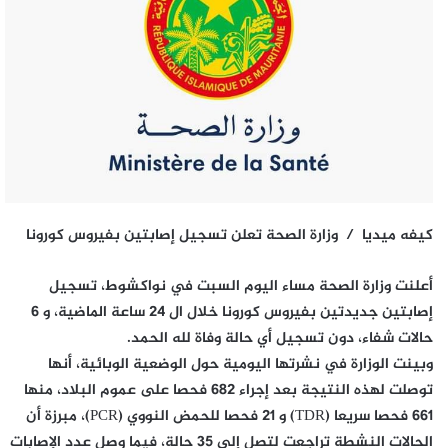
كيفه ميديا / وزارة الصحة تعلن تسجيل إصابتين بفيروس كورونا
أعلنت وزارة الصحة مساء اليوم السبت في نواكشوط، تسجيل
إصابتين جديدتين بفيروس كورونا خلال ال 24 ساعة الماضية، و 6
حالات شفاء، دون تسجيل أي حالة وفاة لله الحمد.
وبينت الوزارة في نشرتها اليومية حول الوضعية الوبائية، أنها
توصلت لهذه النتيجة بعد إجراء 682 فحصا على عموم البلاد، منها
661 فحصا سريعا (TDR) و 21 فحصا للحمض النووي (PCR)، مبرزة أن
الحالات النشطة تراجعت لتصل إلى 35 حالة، فيما وصل عدد الإصابات