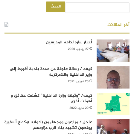
البحث
أخر المقالات
أخبار سارة لكافة المدرسين
27 يونيو، 2020
كيفه / رسالة عاجلة من عمدة بلدية أغورط إلى
وزير الداخلية واللامركزية
26 فبراير، 2021
كيفه/ “وثيقة وزارة الداخلية” كشفت حقائق و
أهملت أخرى
20 مايو، 2022
عاجل / مزارعون ووجهاء من (آدوابه )مكطع أسفيرة
يرفضون تشييد بناء قرب مزارعهم