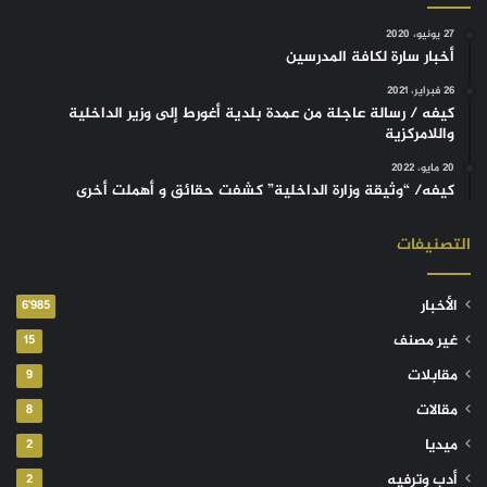
27 يونيو، 2020
أخبار سارة لكافة المدرسين
26 فبراير، 2021
كيفه / رسالة عاجلة من عمدة بلدية أغورط إلى وزير الداخلية
واللامركزية
20 مايو، 2022
كيفه/ “وثيقة وزارة الداخلية” كشفت حقائق و أهملت أخرى
التصنيفات
الأخبار
6٬985
غير مصنف
15
مقابلات
9
مقالات
8
ميديا
2
أدب وترفيه
2