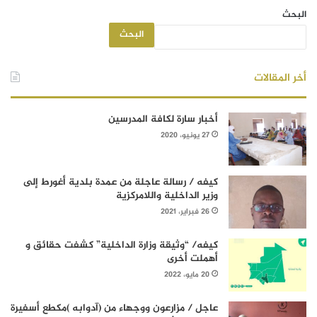
البحث
البحث
أخر المقالات
أخبار سارة لكافة المدرسين
27 يونيو، 2020
كيفه / رسالة عاجلة من عمدة بلدية أغورط إلى
وزير الداخلية واللامركزية
26 فبراير، 2021
كيفه/ “وثيقة وزارة الداخلية” كشفت حقائق و
أهملت أخرى
20 مايو، 2022
عاجل / مزارعون ووجهاء من (آدوابه )مكطع أسفيرة