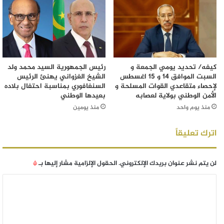
كيفه/ تحديد يومي الجمعة و
رئيس الجمهورية السيد محمد ولد
السبت الموافق 14 و 15 اغسطس
الشيخ الغزواني يهنئ الرئيس
لإحصاء متقاعدي القوات المسلحة و
السنغافوري بمناسبة احتفال بلاده
الأمن الوطني بولاية لعصابه
بعيدها الوطني
منذ يوم واحد
منذ يومين
اترك تعليقاً
لن يتم نشر عنوان بريدك الإلكتروني.
الحقول الإلزامية مشار إليها بـ
*