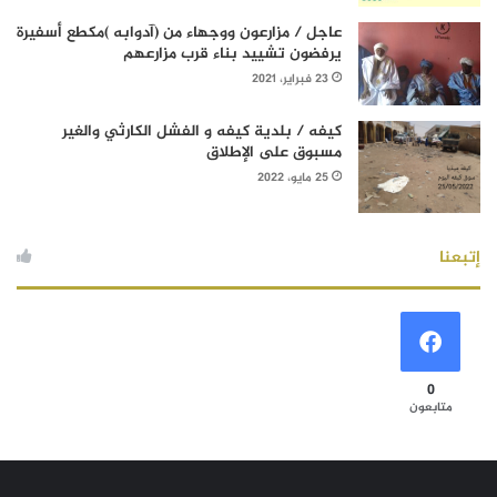
عاجل / مزارعون ووجهاء من (آدوابه )مكطع أسفيرة
يرفضون تشييد بناء قرب مزارعهم
23 فبراير، 2021
كيفه / بلدية كيفه و الفشل الكارثي والغير
مسبوق على الإطلاق
25 مايو، 2022
إتبعنا
0
متابعون