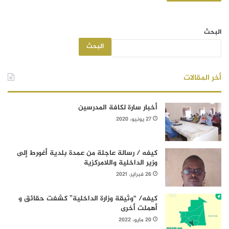
البحث
البحث
أخر المقالات
أخبار سارة لكافة المدرسين
27 يونيو، 2020
كيفه / رسالة عاجلة من عمدة بلدية أغورط إلى
وزير الداخلية واللامركزية
26 فبراير، 2021
كيفه/ “وثيقة وزارة الداخلية” كشفت حقائق و
أهملت أخرى
20 مايو، 2022