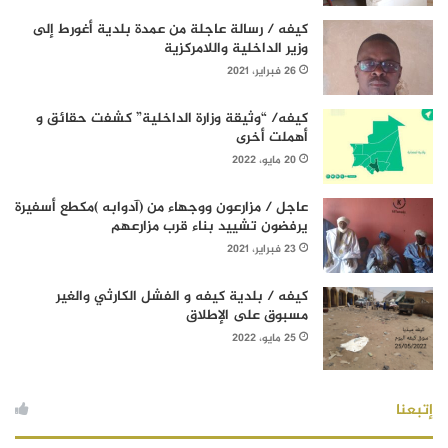
كيفه / رسالة عاجلة من عمدة بلدية أغورط إلى
وزير الداخلية واللامركزية
26 فبراير، 2021
كيفه/ “وثيقة وزارة الداخلية” كشفت حقائق و
أهملت أخرى
20 مايو، 2022
عاجل / مزارعون ووجهاء من (آدوابه )مكطع أسفيرة
يرفضون تشييد بناء قرب مزارعهم
23 فبراير، 2021
كيفه / بلدية كيفه و الفشل الكارثي والغير
مسبوق على الإطلاق
25 مايو، 2022
إتبعنا