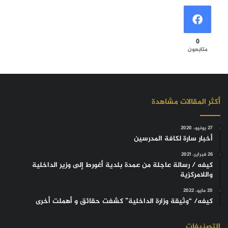
0
متابعون
أكثر المقالات مشاهدة
27 يونيو، 2020
أخبار سارة لكافة المدرسين
26 فبراير، 2021
كيفه / رسالة عاجلة من عمدة بلدية أغورط إلى وزير الداخلية
واللامركزية
20 مايو، 2022
كيفه/ “وثيقة وزارة الداخلية” كشفت حقائق و أهملت أخرى
التصنيفات