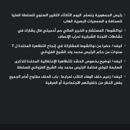
رئيس الجمهورية يتسلم اليوم الثلاثاء التقرير السنوي للسلطة العليا
للصحافة و السمعيات البصرية الهاب
نواكشوط/ المستشار و الخبير المالي حم أحميتي فال يشارك في
نشاطات اللجنة الشبابية لحزب الإنصاف
كيفه/ حضرا من نواكشوط للمشاركة في إنجاح التظاهرة المخلدة ل 7
سنوات من حكم الرئيس محمد ولد الشيخ الغزواني
كيفه/ توضيح بخصوص الحشد للتظاهرة الإحتفالية المخلدة للذكرى
السابعة لتولي فخامة الرئيس محمد ولد الشيخ الغزواني للسلطة
كيفه/ زعيم حلف الوفاء النائب لمرابط : باب الحلف مفتوح أمام الجميع
بغض النظر عن خلفياتهم الاجتماعية أو العرقية