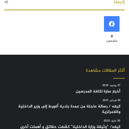
إتبعنا
0
متابعون
أكثر المقالات مشاهدة
27 يونيو، 2020
أخبار سارة لكافة المدرسين
26 فبراير، 2021
كيفه / رسالة عاجلة من عمدة بلدية أغورط إلى وزير الداخلية
واللامركزية
20 مايو، 2022
كيفه/ “وثيقة وزارة الداخلية” كشفت حقائق و أهملت أخرى