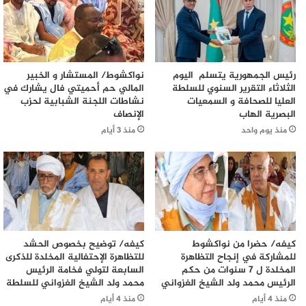
رئيس الجمهورية يتسلم اليوم
نواكشوط/ المستشار و الخبير
الثلاثاء التقرير السنوي للسلطة
المالي حم أحميتي فال يشارك في
العليا للصحافة و السمعيات
نشاطات اللجنة الشبابية لحزب
البصرية الهاب
الإنصاف
منذ يوم واحد
منذ 3 أيام
كيفه/ حضرا من نواكشوط
كيفه/ توضيح بخصوص الحشد
للمشاركة في إنجاح التظاهرة
للتظاهرة الإحتفالية المخلدة للذكرى
المخلدة ل 7 سنوات من حكم
السابعة لتولي فخامة الرئيس
الرئيس محمد ولد الشيخ الغزواني
محمد ولد الشيخ الغزواني للسلطة
منذ 4 أيام
منذ 4 أيام