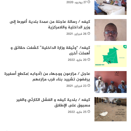
27 يونيو، 2020
كيفه / رسالة عاجلة من عمدة بلدية أغورط إلى
وزير الداخلية واللامركزية
26 فبراير، 2021
كيفه/ “وثيقة وزارة الداخلية” كشفت حقائق و
أهملت أخرى
20 مايو، 2022
عاجل / مزارعون ووجهاء من (آدوابه )مكطع أسفيرة
يرفضون تشييد بناء قرب مزارعهم
23 فبراير، 2021
كيفه / بلدية كيفه و الفشل الكارثي والغير
مسبوق على الإطلاق
25 مايو، 2022