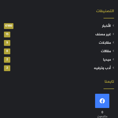
التصنيفات
الأخبار
6٬980
غير مصنف
15
مقابلات
9
مقالات
8
ميديا
2
أدب وترفيه
2
تابعنا
0
متابعون