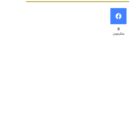
0
متابعون