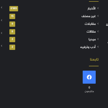
الأخبار
6٬985
غير مصنف
15
مقابلات
9
ة
مقالات
8
ميديا
2
أدب وترفيه
2
تابعنا
0
متابعون