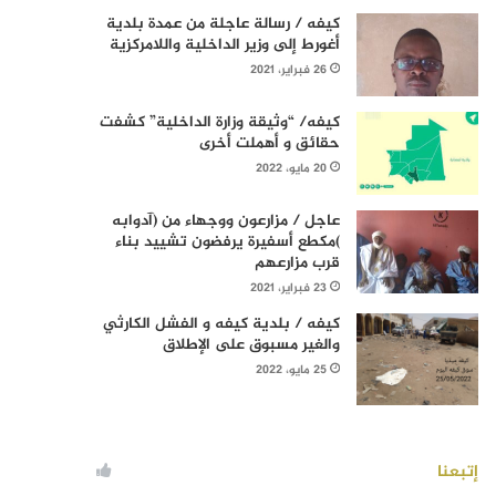
كيفه / رسالة عاجلة من عمدة بلدية
أغورط إلى وزير الداخلية واللامركزية
26 فبراير، 2021
كيفه/ “وثيقة وزارة الداخلية” كشفت
حقائق و أهملت أخرى
20 مايو، 2022
عاجل / مزارعون ووجهاء من (آدوابه
)مكطع أسفيرة يرفضون تشييد بناء
قرب مزارعهم
23 فبراير، 2021
كيفه / بلدية كيفه و الفشل الكارثي
والغير مسبوق على الإطلاق
25 مايو، 2022
إتبعنا