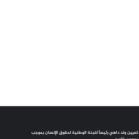
تعيين ولد داهي رئيساً للجنة الوطنية لحقوق الإنسان بموجب