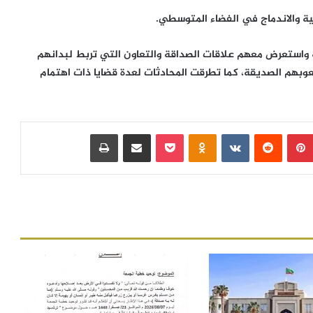
مية والاندماج في الفضاء المتوسطي.
 واستعرض معهم علاقات الصداقة والتعاون التي تربط لبدانهم
عوبهم الصديقة، كما تطرقت المحادثات لعدة قضايا ذات اهتمام
بينتيريست
‏Reddit
‏VKontakte
Odnoklassniki
بوكيت
مشاركة عبر البريد
طباعة