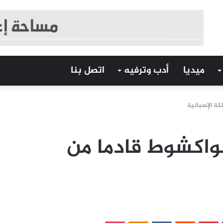
ميديا
أدب وترفيه
اتصل بنا
كة الإسبانية
نواكشوط قادما من
‏Tumblr
بينتيريست
‏Reddit
‏VKontakte
Odnoklassniki
بوكيت