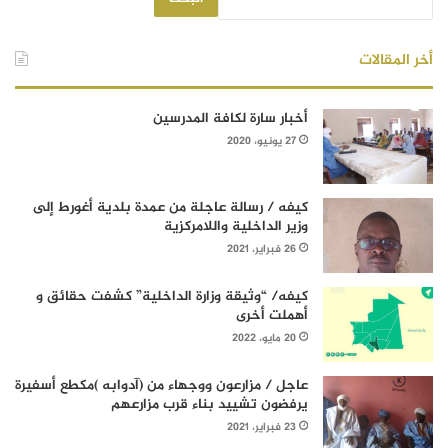
أخر المقالات
أخبار سارة لكافة المدرسين
27 يونيو، 2020
كيفه / رسالة عاجلة من عمدة بلدية أغورط إلى
وزير الداخلية واللامركزية
26 فبراير، 2021
كيفه/ “وثيقة وزارة الداخلية” كشفت حقائق و
أهملت أخرى
20 مايو، 2022
عاجل / مزارعون ووجهاء من (آدوابه )مكطع أسفيرة
يرفضون تشييد بناء قرب مزارعهم
23 فبراير، 2021