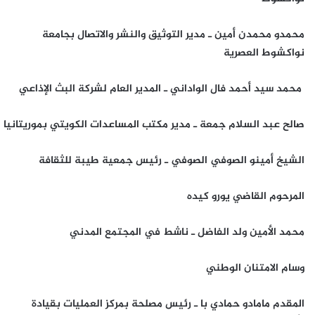
محمدو محمدن أمين ـ مدير التوثيق والنشر والاتصال بجامعة
نواكشوط العصرية
محمد سيد أحمد فال الواداني ـ المدير العام لشركة البث الإذاعي
صالح عبد السلام جمعة ـ مدير مكتب المساعدات الكويتي بموريتانيا
الشيخ أمينو الصوفي الصوفي ـ رئيس جمعية طيبة للثقافة
المرحوم القاضي يورو كيده
محمد الأمين ولد الفاضل ـ ناشط في المجتمع المدني
وسام الامتنان الوطني
المقدم مامادو حمادي با ـ رئيس مصلحة بمركز العمليات بقيادة