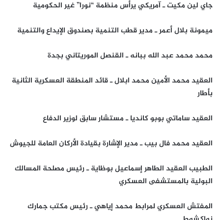
جاي لين مكيت ـ آمريكي يرأس منظمة “نورا” غير الحكومية
ميمونة بلال أعمر ـ مدير قطب التنمية بصندوق الإيداع والتنمية
محمد محمد عبد الله ببانه ـ القنصل الموريتاني بجدة
العقيد محمد الأمين محمد ابلال ـ قائد المنطقة العسكرية الثانية
بأطار
العقيد ساماتي بوبو كانديا ـ مستشار سابق لوزير الدفاع
العقيد محمد فال بيب ـ مدير الإشارة بقيادة الأركان العامة للجيوش
الطبيب العقيد الطاهر إسماعيل بوظاية ـ رئيس مصلحة المسالك
البولية بالمستشفى العسكري
المفتش العسكري لمرابط محمد إياهي ـ رئيس مكتب جمارك
نواكشوط