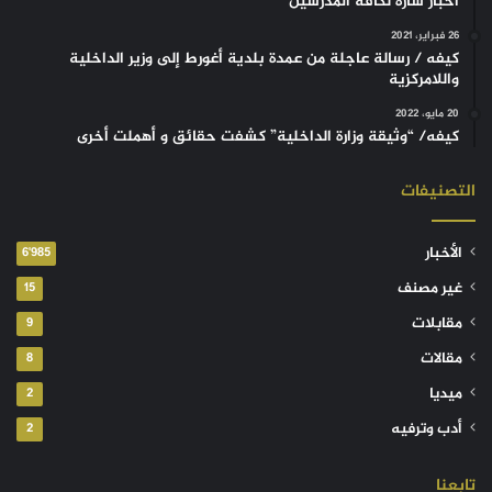
أخبار سارة لكافة المدرسين
26 فبراير، 2021
كيفه / رسالة عاجلة من عمدة بلدية أغورط إلى وزير الداخلية
واللامركزية
20 مايو، 2022
كيفه/ “وثيقة وزارة الداخلية” كشفت حقائق و أهملت أخرى
التصنيفات
الأخبار
6٬985
غير مصنف
15
مقابلات
9
مقالات
8
ميديا
2
أدب وترفيه
2
تابعنا